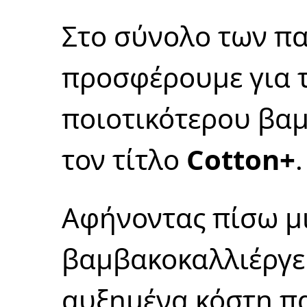
Στο σύνολο των π
προσφέρουμε για 
ποιοτικότερου βα
τον τίτλο
Cotton+
.
Αφήνοντας πίσω μ
βαμβακοκαλλιέργε
αυξημένα κόστη π