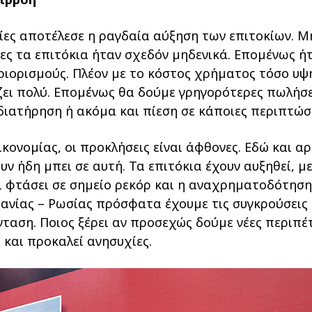
λίες αποτέλεσε η ραγδαία αύξηση των επιτοκίων. 
ίες τα επιτόκια ήταν σχεδόν µηδενικά. Εποµένως ήτ
ριορισµούς. Πλέον µε το κόστος χρήµατος τόσο υψη
ζει πολύ. Εποµένως θα δούµε γρηγορότερες πωλήσ
ιατήρηση ή ακόµα και πίεση σε κάποιες περιπτώσε
ικονοµίας, οι προκλήσεις είναι άφθονες. Εδώ και α
υν ήδη µπει σε αυτή. Τα επιτόκια έχουν αυξηθεί, 
ι φτάσει σε σηµείο ρεκόρ και η αναχρηµατοδότηση 
ανίας – Ρωσίας πρόσφατα έχουµε τις συγκρούσεις 
νταση. Ποιος ξέρει αν προσεχώς δούµε νέες περιπέτ
ή και προκαλεί ανησυχίες.