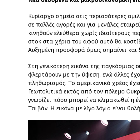
Κυρίαρχο σηµείο στις περισσότερες οµι
σε πολλές αγορές και για µεγάλες εταιρε
κινηθούν ελεύθερα χωρίς ιδιαίτερους πε
στοκ στα χέρια του αφού αυτό θα κοστί
Αυξηµένη προσφορά όµως σηµαίνει και δ
Στη γενικότερη εικόνα της παγκόσµιας ο
φλερτάρουν µε την ύφεση, ενώ άλλες έχο
πληθωρισµός. Το αµερικανικό χρέος έχε
Γεωπολιτικά εκτός από τον πόλεµο Ουκρ
γνωρίζει πόσο µπορεί να κλιµακωθεί η έ
Ταιβάν. Η εικόνα µε λίγο λόγια είναι θολ