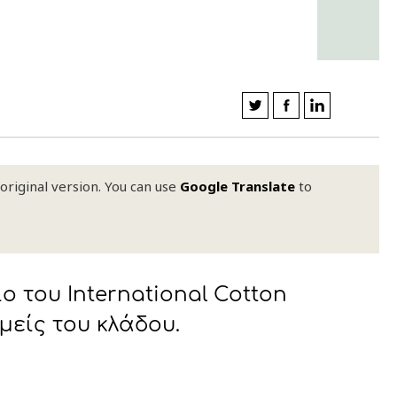
 original version. You can use
Google Translate
to
ο του International Cotton
µείς του κλάδου.
FOLLOW US
FOLLOW US
FOLLOW US
FOLLOW US
FOLLOW US
FOLLOW US