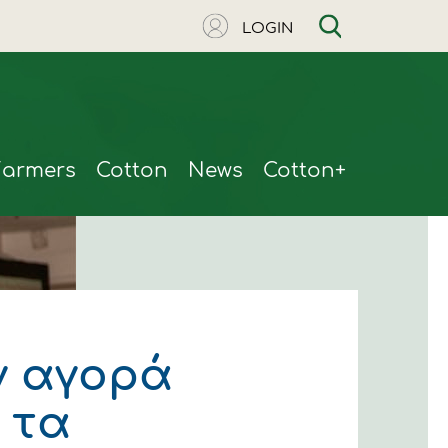
LOGIN
Farmers
Cotton
News
Cotton+
ν αγορά
 τα