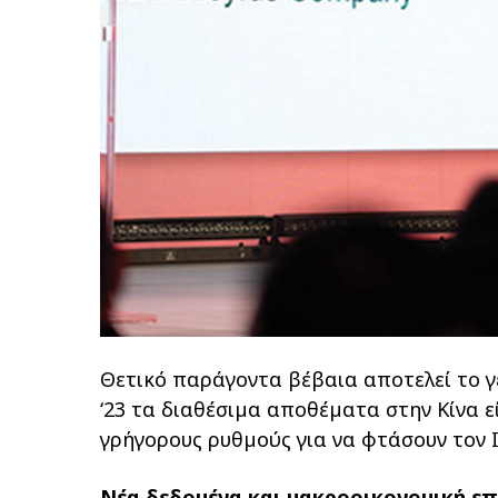
Θετικό παράγοντα βέβαια αποτελεί το γ
‘23 τα διαθέσιµα αποθέµατα στην Κίνα 
γρήγορους ρυθµούς για να φτάσουν τον 
Νέα δεδοµένα και µακροοικονοµική ε