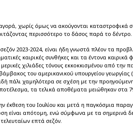
αγορά, χωρίς όµως να ακούγονται καταστροφικά σ
οιτάζοντας περισσότερο το δάσος παρά το δέντρο.
σεζόν 2023-2024, είναι ήδη γνωστά πλέον τα προβλ
ατικές καιρικές συνθήκες και τα έντονα καιρικά φ
 µερικές χιλιάδες τόνους εκκοκκισµένου από την 
 βάµβακος του αµερικανικού υπουργείου γεωργίας
λαδή πάλι χαµηλότερα σε σχέση µε την προηγούµεν
αποτέλεσµα, τα τελικά αποθέµατα µειώθηκαν στα 79
ην έκθεση του Ιουλίου και µετά η παγκόσµια παρα
ίωση είναι απότοµη, ενώ σύµφωνα µε τα σηµερινά
τελευταίων επτά σεζόν.