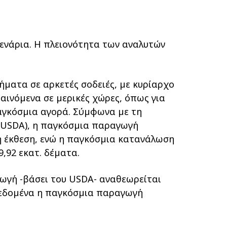
ενάρια. Η πλειονότητα των αναλυτών
ήµατα σε αρκετές σοδειές, µε κυρίαρχο
αινόµενα σε µερικές χώρες, όπως για
παγκόσµια αγορά. Σύµφωνα µε τη
 (USDA), η παγκόσµια παραγωγή
η έκθεση, ενώ η παγκόσµια κατανάλωση
,92 εκατ. δέµατα.
γωγή -βάσει του USDA- αναθεωρείται
 δεδοµένα η παγκόσµια παραγωγή