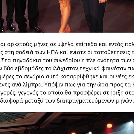
αι αρκετούς µήνες σε υψηλά επίπεδα και εντός πολ
ίες στη σοδειά των ΗΠΑ και ενίοτε οι τοποθετήσει
 Στα πηγαδάκια του συνεδρίου η πλειονότητα των 
ριν δύο εβδοµάδες τουλάχιστον τεχνικά φαινόταν 
 µέρες το σενάριο αυτό καταρρίφθηκε και οι νέες εκ
εντς ανά λίµπρα. Υπόψιν πως για την ώρα προς τα
 αγορές, γεγονός το οποίο θα προσφέρει στήριξη σ
 διαφορά µεταξύ των διαπραγµατευόµενων µηνών ∆ε