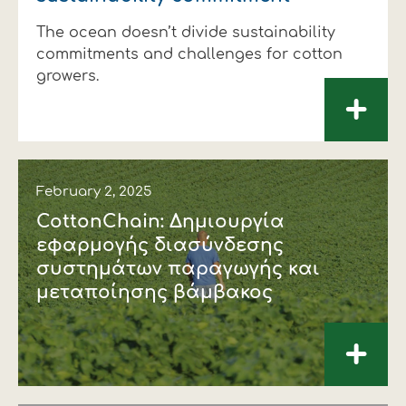
Financial data
Exports
Smart farming
Supply chain
Textiles - Clothing
The ocean doesn’t divide sustainability
commitments and challenges for cotton
Company structure
Conferences
Field consulting
Company news
growers.
+
Innovation - Research and
Custom ginning
Development
Medical services
Events
February 2, 2025
CottonChain: Δημιουργία
Contact
εφαρμογής διασύνδεσης
συστημάτων παραγωγής και
μεταποίησης βάμβακος
+
Contact us
Contact us
Contact us
Contact us
Contact us
Contact us
FOLLOW US
FOLLOW US
FOLLOW US
FOLLOW US
FOLLOW US
FOLLOW US