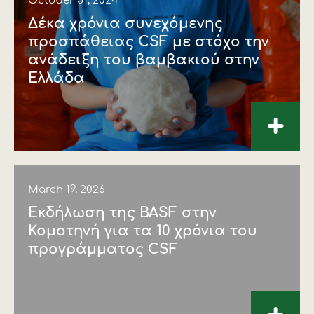
October 31, 2024
Δέκα χρόνια συνεχόμενης
προσπάθειας CSF με στόχο την
ανάδειξη του βαμβακιού στην
Ελλάδα
+
March 19, 2026
Εκδήλωση της BASF στην
Κομοτηνή για τα 10 χρόνια του
προγράμματος CSF