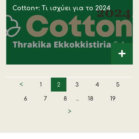
Cotton+: Τι ισχύει για το 2024
+
<
1
2
3
4
5
6
7
8
18
19
...
>