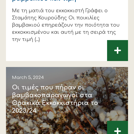
Financial data
Exports
Smart farming
Supply chain
Textiles - Clothing
Με τη ματιά του εκκοκκιστή Γράφει ο
Σταμάτης Κουρούδης Οι ποικιλίες
Company structure
Conferences
Field consulting
Company news
βαμβακιού επηρεάζουν την ποιότητα του
εκκοκκισμένου και αυτή με τη σειρά της
Innovation - Research and
Custom ginning
την τιμή (...)
Development
+
Medical services
Events
Contact
March 5, 2024
Οι τιμές που πήραν οι
βαμβακοπαραγωγοί στα
Θρακικά Εκκοκκιστήρια το
2023/24
Contact us
Contact us
Contact us
Contact us
Contact us
Contact us
+
FOLLOW US
FOLLOW US
FOLLOW US
FOLLOW US
FOLLOW US
FOLLOW US