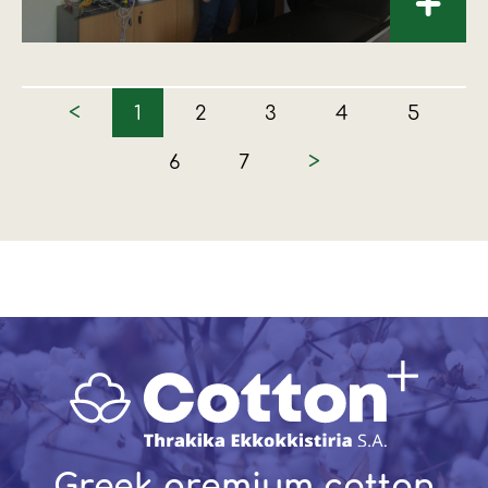
+
<
1
2
3
4
5
>
6
7
Greek premium cotton