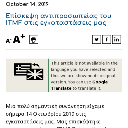
October 14, 2019
Financial data
Exports
Smart farming
Supply chain
Textiles - Clothing
Επίσκεψη αντιπροσωπείας του
Company structure
Conferences
Field consulting
Company news
ITMF στις εγκαταστάσεις μας
+
Innovation - Research and
Custom ginning
A
-
A
Development
Medical services
Events
This article is not available in the
language you have selected and
Contact
thus we are showing its original
version. You can use
Google
Translate
to translate it.
Μια πολύ σημαντική συνάντηση είχαμε
σήμερα 14 Οκτωβρίου 2019 στις
εγκαταστάσεις μας. Μας επισκέφτηκε
Contact us
Contact us
Contact us
Contact us
Contact us
Contact us
FOLLOW US
FOLLOW US
FOLLOW US
FOLLOW US
FOLLOW US
FOLLOW US