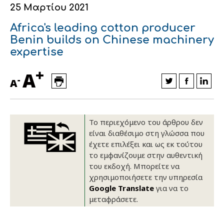
25 Μαρτίου 2021
Οικονομικά στοιχεία
Εξαγωγές
Ευφυής γεωργία
Αλυσίδα βάμβακος
Κλωστοϋφαντουργία - Ένδυση
Africa's leading cotton producer
Εταιρική δομή
Συνέδρια
Συμβουλευτική στο χωράφι
Εταιρικά νέα
Benin builds on Chinese machinery
expertise
Καινοτομία
Εκκόκκιση για λογαριασμό του
+
A
παραγωγού
-
Εκδηλώσεις
A
Ιατρικές υπηρεσίες
Επικοινωνία
Το περιεχόμενο του άρθρου δεν
είναι διαθέσιμο στη γλώσσα που
έχετε επιλέξει και ως εκ τούτου
το εμφανίζουμε στην αυθεντική
του εκδοχή. Μπορείτε να
χρησιμοποιήσετε την υπηρεσία
Google Translate
για να το
μεταφράσετε.
Πως θα μας βρείτε
Πως θα μας βρείτε
Πως θα μας βρείτε
Πως θα μας βρείτε
Πως θα μας βρείτε
Πως θα μας βρείτε
ΑΚΟΛΟΥΘΗΣΤΕ ΜΑΣ
ΑΚΟΛΟΥΘΗΣΤΕ ΜΑΣ
ΑΚΟΛΟΥΘΗΣΤΕ ΜΑΣ
ΑΚΟΛΟΥΘΗΣΤΕ ΜΑΣ
ΑΚΟΛΟΥΘΗΣΤΕ ΜΑΣ
ΑΚΟΛΟΥΘΗΣΤΕ ΜΑΣ