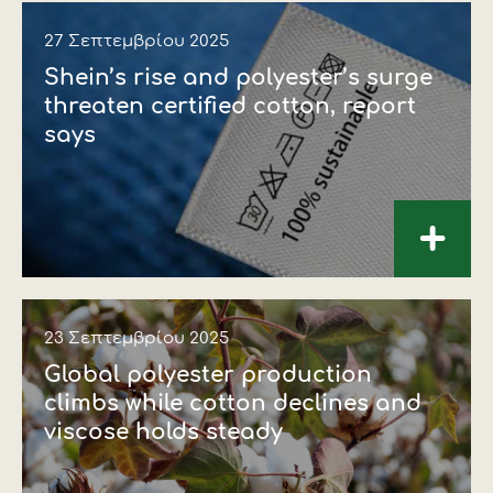
27 Σεπτεμβρίου 2025
Shein’s rise and polyester’s surge
threaten certified cotton, report
says
+
23 Σεπτεμβρίου 2025
Global polyester production
climbs while cotton declines and
viscose holds steady