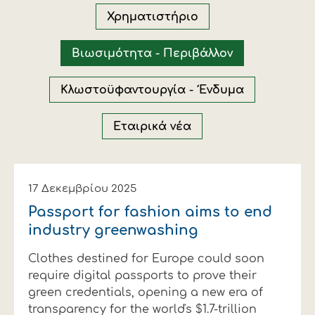
Οικονομικά στοιχεία
Εξαγωγές
Ευφυής γεωργία
Αλυσίδα βάμβακος
Κλωστοϋφαντουργία - Ένδυση
Χρηματιστήριο
Εταιρική δομή
Συνέδρια
Συμβουλευτική στο χωράφι
Εταιρικά νέα
Βιωσιμότητα - Περιβάλλον
Καινοτομία
Εκκόκκιση για λογαριασμό του
Κλωστοϋφαντουργία - Ένδυμα
παραγωγού
Εκδηλώσεις
Εταιρικά νέα
Ιατρικές υπηρεσίες
Επικοινωνία
17 Δεκεμβρίου 2025
Passport for fashion aims to end
industry greenwashing
Clothes destined for Europe could soon
require digital passports to prove their
green credentials, opening a new era of
Πως θα μας βρείτε
Πως θα μας βρείτε
Πως θα μας βρείτε
Πως θα μας βρείτε
Πως θα μας βρείτε
Πως θα μας βρείτε
ΑΚΟΛΟΥΘΗΣΤΕ ΜΑΣ
ΑΚΟΛΟΥΘΗΣΤΕ ΜΑΣ
ΑΚΟΛΟΥΘΗΣΤΕ ΜΑΣ
ΑΚΟΛΟΥΘΗΣΤΕ ΜΑΣ
ΑΚΟΛΟΥΘΗΣΤΕ ΜΑΣ
ΑΚΟΛΟΥΘΗΣΤΕ ΜΑΣ
transparency for the world's $1.7-trillion