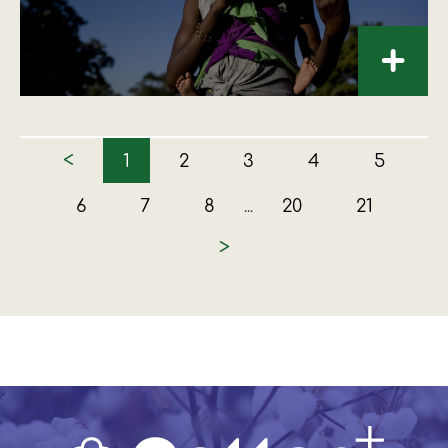
+
<
1
2
3
4
5
6
7
8
20
21
...
>