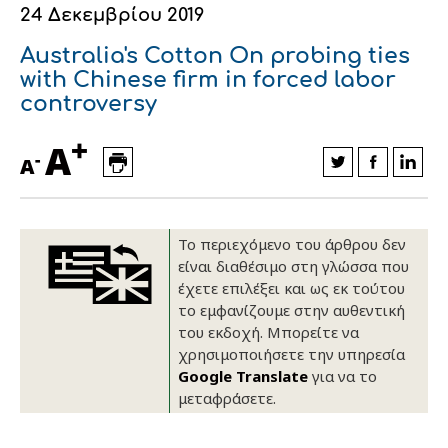
24 Δεκεμβρίου 2019
Οικονομικά στοιχεία
Εξαγωγές
Ευφυής γεωργία
Αλυσίδα βάμβακος
Κλωστοϋφαντουργία - Ένδυση
Australia's Cotton On probing ties
Εταιρική δομή
Συνέδρια
Συμβουλευτική στο χωράφι
Εταιρικά νέα
with Chinese firm in forced labor
controversy
Καινοτομία
Εκκόκκιση για λογαριασμό του
+
A
παραγωγού
-
Εκδηλώσεις
A
Ιατρικές υπηρεσίες
Επικοινωνία
Το περιεχόμενο του άρθρου δεν
είναι διαθέσιμο στη γλώσσα που
έχετε επιλέξει και ως εκ τούτου
το εμφανίζουμε στην αυθεντική
του εκδοχή. Μπορείτε να
χρησιμοποιήσετε την υπηρεσία
Google Translate
για να το
μεταφράσετε.
Πως θα μας βρείτε
Πως θα μας βρείτε
Πως θα μας βρείτε
Πως θα μας βρείτε
Πως θα μας βρείτε
Πως θα μας βρείτε
ΑΚΟΛΟΥΘΗΣΤΕ ΜΑΣ
ΑΚΟΛΟΥΘΗΣΤΕ ΜΑΣ
ΑΚΟΛΟΥΘΗΣΤΕ ΜΑΣ
ΑΚΟΛΟΥΘΗΣΤΕ ΜΑΣ
ΑΚΟΛΟΥΘΗΣΤΕ ΜΑΣ
ΑΚΟΛΟΥΘΗΣΤΕ ΜΑΣ