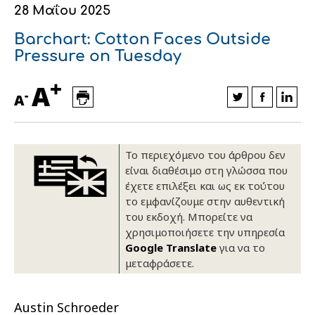
28 Μαΐου 2025
Οικονομικά στοιχεία
Εξαγωγές
Ευφυής γεωργία
Αλυσίδα βάμβακος
Κλωστοϋφαντουργία - Ένδυση
Barchart: Cotton Faces Outside
Εταιρική δομή
Συνέδρια
Συμβουλευτική στο χωράφι
Εταιρικά νέα
Pressure on Tuesday
+
Καινοτομία
Εκκόκκιση για λογαριασμό του
A
-
A
παραγωγού
Εκδηλώσεις
Ιατρικές υπηρεσίες
Επικοινωνία
Το περιεχόμενο του άρθρου δεν
είναι διαθέσιμο στη γλώσσα που
έχετε επιλέξει και ως εκ τούτου
το εμφανίζουμε στην αυθεντική
του εκδοχή. Μπορείτε να
χρησιμοποιήσετε την υπηρεσία
Google Translate
για να το
μεταφράσετε.
Πως θα μας βρείτε
Πως θα μας βρείτε
Πως θα μας βρείτε
Πως θα μας βρείτε
Πως θα μας βρείτε
Πως θα μας βρείτε
ΑΚΟΛΟΥΘΗΣΤΕ ΜΑΣ
ΑΚΟΛΟΥΘΗΣΤΕ ΜΑΣ
ΑΚΟΛΟΥΘΗΣΤΕ ΜΑΣ
ΑΚΟΛΟΥΘΗΣΤΕ ΜΑΣ
ΑΚΟΛΟΥΘΗΣΤΕ ΜΑΣ
ΑΚΟΛΟΥΘΗΣΤΕ ΜΑΣ
Austin Schroeder