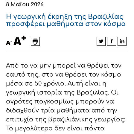
8 Μαΐου 2026
Οικονομικά στοιχεία
Εξαγωγές
Ευφυής γεωργία
Αλυσίδα βάμβακος
Κλωστοϋφαντουργία - Ένδυση
Η γεωργική έκρηξη της Βραζιλίας
Εταιρική δομή
Συνέδρια
Συμβουλευτική στο χωράφι
Εταιρικά νέα
προσφέρει μαθήματα στον κόσμο
+
Καινοτομία
Εκκόκκιση για λογαριασμό του
A
-
A
παραγωγού
Εκδηλώσεις
Ιατρικές υπηρεσίες
Επικοινωνία
Από το να μην μπορεί να θρέψει τον
εαυτό της, στο να θρέφει τον κόσμο
μέσα σε 50 χρόνια. Αυτή είναι η
γεωργική ιστορία της Βραζιλίας. Οι
αγρότες παγκοσμίως μπορούν να
διδαχθούν τρία μαθήματα από την
επιτυχία της βραζιλιάνικης γεωργίας:
Πως θα μας βρείτε
Πως θα μας βρείτε
Πως θα μας βρείτε
Πως θα μας βρείτε
Πως θα μας βρείτε
Πως θα μας βρείτε
ΑΚΟΛΟΥΘΗΣΤΕ ΜΑΣ
ΑΚΟΛΟΥΘΗΣΤΕ ΜΑΣ
ΑΚΟΛΟΥΘΗΣΤΕ ΜΑΣ
ΑΚΟΛΟΥΘΗΣΤΕ ΜΑΣ
ΑΚΟΛΟΥΘΗΣΤΕ ΜΑΣ
ΑΚΟΛΟΥΘΗΣΤΕ ΜΑΣ
Το μεγαλύτερο δεν είναι πάντα