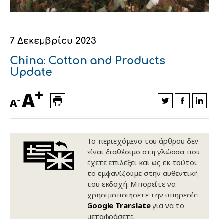
Οικονομικά στοιχεία
Εξαγωγές
Ευφυής γεωργία
Αλυσίδα βάμβακος
Κλωστοϋφαντουργία - Ένδυση
Εταιρική δομή
Συνέδρια
Συμβουλευτική στο χωράφι
Εταιρικά νέα
7 Δεκεμβρίου 2023
Καινοτομία
Εκκόκκιση για λογαριασμό του
China: Cotton and Products
Update
παραγωγού
Εκδηλώσεις
+
A
Ιατρικές υπηρεσίες
-
A
Επικοινωνία
Το περιεχόμενο του άρθρου δεν
είναι διαθέσιμο στη γλώσσα που
έχετε επιλέξει και ως εκ τούτου
το εμφανίζουμε στην αυθεντική
του εκδοχή. Μπορείτε να
χρησιμοποιήσετε την υπηρεσία
Google Translate
για να το
Πως θα μας βρείτε
Πως θα μας βρείτε
Πως θα μας βρείτε
Πως θα μας βρείτε
Πως θα μας βρείτε
Πως θα μας βρείτε
ΑΚΟΛΟΥΘΗΣΤΕ ΜΑΣ
ΑΚΟΛΟΥΘΗΣΤΕ ΜΑΣ
ΑΚΟΛΟΥΘΗΣΤΕ ΜΑΣ
ΑΚΟΛΟΥΘΗΣΤΕ ΜΑΣ
ΑΚΟΛΟΥΘΗΣΤΕ ΜΑΣ
ΑΚΟΛΟΥΘΗΣΤΕ ΜΑΣ
μεταφράσετε.