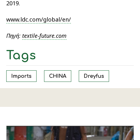
2019.
www.ldc.com/global/en/
Πηγή:
textile-future.com
Tags
Imports
CHINA
Dreyfus