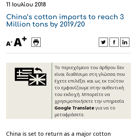
11 Ιουλίου 2018
Οικονομικά στοιχεία
Εξαγωγές
Ευφυής γεωργία
Αλυσίδα βάμβακος
Κλωστοϋφαντουργία - Ένδυση
China’s cotton imports to reach 3
Εταιρική δομή
Συνέδρια
Συμβουλευτική στο χωράφι
Εταιρικά νέα
Million tons by 2019/20
+
Καινοτομία
Εκκόκκιση για λογαριασμό του
A
-
A
παραγωγού
Εκδηλώσεις
Ιατρικές υπηρεσίες
Επικοινωνία
Το περιεχόμενο του άρθρου δεν
είναι διαθέσιμο στη γλώσσα που
έχετε επιλέξει και ως εκ τούτου
το εμφανίζουμε στην αυθεντική
του εκδοχή. Μπορείτε να
χρησιμοποιήσετε την υπηρεσία
Google Translate
για να το
μεταφράσετε.
Πως θα μας βρείτε
Πως θα μας βρείτε
Πως θα μας βρείτε
Πως θα μας βρείτε
Πως θα μας βρείτε
Πως θα μας βρείτε
ΑΚΟΛΟΥΘΗΣΤΕ ΜΑΣ
ΑΚΟΛΟΥΘΗΣΤΕ ΜΑΣ
ΑΚΟΛΟΥΘΗΣΤΕ ΜΑΣ
ΑΚΟΛΟΥΘΗΣΤΕ ΜΑΣ
ΑΚΟΛΟΥΘΗΣΤΕ ΜΑΣ
ΑΚΟΛΟΥΘΗΣΤΕ ΜΑΣ
China is set to return as a major cotton