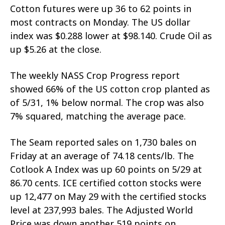
Cotton futures were up 36 to 62 points in
most contracts on Monday. The US dollar
index was $0.288 lower at $98.140. Crude Oil as
up $5.26 at the close.
The weekly NASS Crop Progress report
showed 66% of the US cotton crop planted as
of 5/31, 1% below normal. The crop was also
7% squared, matching the average pace.
The Seam reported sales on 1,730 bales on
Friday at an average of 74.18 cents/lb. The
Cotlook A Index was up 60 points on 5/29 at
86.70 cents. ICE certified cotton stocks were
up 12,477 on May 29 with the certified stocks
level at 237,993 bales. The Adjusted World
Price was down another 519 points on