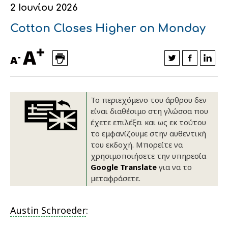
2 Ιουνίου 2026
Οικονομικά στοιχεία
Εξαγωγές
Ευφυής γεωργία
Αλυσίδα βάμβακος
Κλωστοϋφαντουργία - Ένδυση
Cotton Closes Higher on Monday
Εταιρική δομή
Συνέδρια
Συμβουλευτική στο χωράφι
Εταιρικά νέα
+
A
-
A
Καινοτομία
Εκκόκκιση για λογαριασμό του
παραγωγού
Εκδηλώσεις
Το περιεχόμενο του άρθρου δεν
Ιατρικές υπηρεσίες
Επικοινωνία
είναι διαθέσιμο στη γλώσσα που
έχετε επιλέξει και ως εκ τούτου
το εμφανίζουμε στην αυθεντική
του εκδοχή. Μπορείτε να
χρησιμοποιήσετε την υπηρεσία
Google Translate
για να το
μεταφράσετε.
Austin Schroeder
:
Πως θα μας βρείτε
Πως θα μας βρείτε
Πως θα μας βρείτε
Πως θα μας βρείτε
Πως θα μας βρείτε
Πως θα μας βρείτε
ΑΚΟΛΟΥΘΗΣΤΕ ΜΑΣ
ΑΚΟΛΟΥΘΗΣΤΕ ΜΑΣ
ΑΚΟΛΟΥΘΗΣΤΕ ΜΑΣ
ΑΚΟΛΟΥΘΗΣΤΕ ΜΑΣ
ΑΚΟΛΟΥΘΗΣΤΕ ΜΑΣ
ΑΚΟΛΟΥΘΗΣΤΕ ΜΑΣ