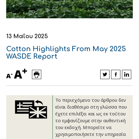
Οικονομικά στοιχεία
Εξαγωγές
Ευφυής γεωργία
Αλυσίδα βάμβακος
Κλωστοϋφαντουργία - Ένδυση
Εταιρική δομή
Συνέδρια
Συμβουλευτική στο χωράφι
Εταιρικά νέα
Καινοτομία
Εκκόκκιση για λογαριασμό του
13 Μαΐου 2025
παραγωγού
Cotton Highlights From May 2025
Εκδηλώσεις
WASDE Report
Ιατρικές υπηρεσίες
Επικοινωνία
+
A
-
A
Το περιεχόμενο του άρθρου δεν
είναι διαθέσιμο στη γλώσσα που
έχετε επιλέξει και ως εκ τούτου
το εμφανίζουμε στην αυθεντική
του εκδοχή. Μπορείτε να
Πως θα μας βρείτε
Πως θα μας βρείτε
Πως θα μας βρείτε
Πως θα μας βρείτε
Πως θα μας βρείτε
Πως θα μας βρείτε
ΑΚΟΛΟΥΘΗΣΤΕ ΜΑΣ
ΑΚΟΛΟΥΘΗΣΤΕ ΜΑΣ
ΑΚΟΛΟΥΘΗΣΤΕ ΜΑΣ
ΑΚΟΛΟΥΘΗΣΤΕ ΜΑΣ
ΑΚΟΛΟΥΘΗΣΤΕ ΜΑΣ
ΑΚΟΛΟΥΘΗΣΤΕ ΜΑΣ
χρησιμοποιήσετε την υπηρεσία