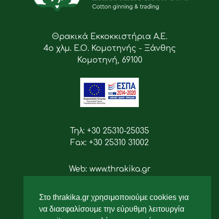
Θρακικά Εκκοκκιστήρια Α.Ε.
4ο χλμ. Ε.Ο. Κομοτηνής - Ξάνθης
Κομοτηνή, 69100
Τηλ: +30 25310-25035
Fax: +30 25310 31002
Web: www.thrakika.gr
Email: info [at] thrakika.gr
Στο thrakika.gr χρησιμοποιούμε cookies για
Ακολουθήστε μας
να διασφαλίσουμε την εύρυθμη λειτουργία