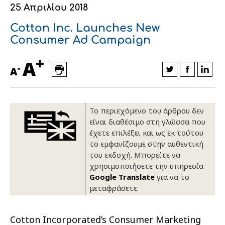
25 Απριλίου 2018
Οικονομικά στοιχεία
Εξαγωγές
Ευφυής γεωργία
Αλυσίδα βάμβακος
Κλωστοϋφαντουργία - Ένδυση
Cotton Inc. Launches New
Εταιρική δομή
Συνέδρια
Συμβουλευτική στο χωράφι
Εταιρικά νέα
Consumer Ad Campaign
+
Καινοτομία
Εκκόκκιση για λογαριασμό του
A
-
A
παραγωγού
Εκδηλώσεις
Ιατρικές υπηρεσίες
Επικοινωνία
Το περιεχόμενο του άρθρου δεν
είναι διαθέσιμο στη γλώσσα που
έχετε επιλέξει και ως εκ τούτου
το εμφανίζουμε στην αυθεντική
του εκδοχή. Μπορείτε να
χρησιμοποιήσετε την υπηρεσία
Google Translate
για να το
μεταφράσετε.
Πως θα μας βρείτε
Πως θα μας βρείτε
Πως θα μας βρείτε
Πως θα μας βρείτε
Πως θα μας βρείτε
Πως θα μας βρείτε
ΑΚΟΛΟΥΘΗΣΤΕ ΜΑΣ
ΑΚΟΛΟΥΘΗΣΤΕ ΜΑΣ
ΑΚΟΛΟΥΘΗΣΤΕ ΜΑΣ
ΑΚΟΛΟΥΘΗΣΤΕ ΜΑΣ
ΑΚΟΛΟΥΘΗΣΤΕ ΜΑΣ
ΑΚΟΛΟΥΘΗΣΤΕ ΜΑΣ
Cotton Incorporated’s Consumer Marketing