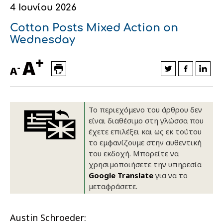
4 Ιουνίου 2026
Οικονομικά στοιχεία
Εξαγωγές
Ευφυής γεωργία
Αλυσίδα βάμβακος
Κλωστοϋφαντουργία - Ένδυση
Cotton Posts Mixed Action on
Εταιρική δομή
Συνέδρια
Συμβουλευτική στο χωράφι
Εταιρικά νέα
Wednesday
+
Καινοτομία
Εκκόκκιση για λογαριασμό του
A
-
A
παραγωγού
Εκδηλώσεις
Ιατρικές υπηρεσίες
Επικοινωνία
Το περιεχόμενο του άρθρου δεν
είναι διαθέσιμο στη γλώσσα που
έχετε επιλέξει και ως εκ τούτου
το εμφανίζουμε στην αυθεντική
του εκδοχή. Μπορείτε να
χρησιμοποιήσετε την υπηρεσία
Google Translate
για να το
μεταφράσετε.
Πως θα μας βρείτε
Πως θα μας βρείτε
Πως θα μας βρείτε
Πως θα μας βρείτε
Πως θα μας βρείτε
Πως θα μας βρείτε
ΑΚΟΛΟΥΘΗΣΤΕ ΜΑΣ
ΑΚΟΛΟΥΘΗΣΤΕ ΜΑΣ
ΑΚΟΛΟΥΘΗΣΤΕ ΜΑΣ
ΑΚΟΛΟΥΘΗΣΤΕ ΜΑΣ
ΑΚΟΛΟΥΘΗΣΤΕ ΜΑΣ
ΑΚΟΛΟΥΘΗΣΤΕ ΜΑΣ
Austin Schroeder
: