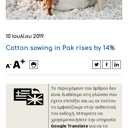
Οικονομικά στοιχεία
Εξαγωγές
Ευφυής γεωργία
Αλυσίδα βάμβακος
Κλωστοϋφαντουργία - Ένδυση
Εταιρική δομή
Συνέδρια
Συμβουλευτική στο χωράφι
Εταιρικά νέα
Καινοτομία
Εκκόκκιση για λογαριασμό του
10 Ιουλίου 2019
παραγωγού
Εκδηλώσεις
Cotton sowing in Pak rises by 14%
Ιατρικές υπηρεσίες
+
Επικοινωνία
A
-
A
Το περιεχόμενο του άρθρου δεν
είναι διαθέσιμο στη γλώσσα που
έχετε επιλέξει και ως εκ τούτου
το εμφανίζουμε στην αυθεντική
του εκδοχή. Μπορείτε να
χρησιμοποιήσετε την υπηρεσία
Πως θα μας βρείτε
Πως θα μας βρείτε
Πως θα μας βρείτε
Πως θα μας βρείτε
Πως θα μας βρείτε
Πως θα μας βρείτε
ΑΚΟΛΟΥΘΗΣΤΕ ΜΑΣ
ΑΚΟΛΟΥΘΗΣΤΕ ΜΑΣ
ΑΚΟΛΟΥΘΗΣΤΕ ΜΑΣ
ΑΚΟΛΟΥΘΗΣΤΕ ΜΑΣ
ΑΚΟΛΟΥΘΗΣΤΕ ΜΑΣ
ΑΚΟΛΟΥΘΗΣΤΕ ΜΑΣ
Google Translate
για να το