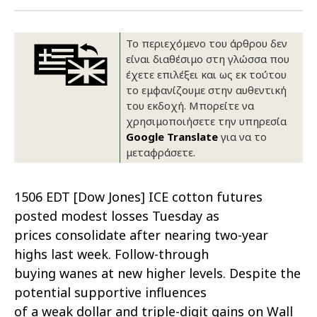
Οικονομικά στοιχεία
Εξαγωγές
Ευφυής γεωργία
Αλυσίδα βάμβακος
Κλωστοϋφαντουργία - Ένδυση
Το περιεχόμενο του άρθρου δεν
Εταιρική δομή
Συνέδρια
Συμβουλευτική στο χωράφι
Εταιρικά νέα
είναι διαθέσιμο στη γλώσσα που
έχετε επιλέξει και ως εκ τούτου
Καινοτομία
Εκκόκκιση για λογαριασμό του
το εμφανίζουμε στην αυθεντική
του εκδοχή. Μπορείτε να
παραγωγού
Εκδηλώσεις
χρησιμοποιήσετε την υπηρεσία
Google Translate
για να το
Ιατρικές υπηρεσίες
Επικοινωνία
μεταφράσετε.
1506 EDT [Dow Jones] ICE cotton futures
posted modest losses Tuesday as
prices consolidate after nearing two-year
highs last week. Follow-through
buying wanes at new higher levels. Despite the
potential supportive influences
Πως θα μας βρείτε
Πως θα μας βρείτε
Πως θα μας βρείτε
Πως θα μας βρείτε
Πως θα μας βρείτε
Πως θα μας βρείτε
ΑΚΟΛΟΥΘΗΣΤΕ ΜΑΣ
ΑΚΟΛΟΥΘΗΣΤΕ ΜΑΣ
ΑΚΟΛΟΥΘΗΣΤΕ ΜΑΣ
ΑΚΟΛΟΥΘΗΣΤΕ ΜΑΣ
ΑΚΟΛΟΥΘΗΣΤΕ ΜΑΣ
ΑΚΟΛΟΥΘΗΣΤΕ ΜΑΣ
of a weak dollar and triple-digit gains on Wall