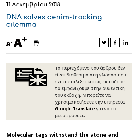
11 Δεκεμβρίου 2018
Οικονομικά στοιχεία
Εξαγωγές
Ευφυής γεωργία
Αλυσίδα βάμβακος
Κλωστοϋφαντουργία - Ένδυση
DNA solves denim-tracking
Εταιρική δομή
Συνέδρια
Συμβουλευτική στο χωράφι
Εταιρικά νέα
dilemma
+
Καινοτομία
Εκκόκκιση για λογαριασμό του
A
-
A
παραγωγού
Εκδηλώσεις
Ιατρικές υπηρεσίες
Επικοινωνία
Το περιεχόμενο του άρθρου δεν
είναι διαθέσιμο στη γλώσσα που
έχετε επιλέξει και ως εκ τούτου
το εμφανίζουμε στην αυθεντική
του εκδοχή. Μπορείτε να
χρησιμοποιήσετε την υπηρεσία
Google Translate
για να το
μεταφράσετε.
Πως θα μας βρείτε
Πως θα μας βρείτε
Πως θα μας βρείτε
Πως θα μας βρείτε
Πως θα μας βρείτε
Πως θα μας βρείτε
ΑΚΟΛΟΥΘΗΣΤΕ ΜΑΣ
ΑΚΟΛΟΥΘΗΣΤΕ ΜΑΣ
ΑΚΟΛΟΥΘΗΣΤΕ ΜΑΣ
ΑΚΟΛΟΥΘΗΣΤΕ ΜΑΣ
ΑΚΟΛΟΥΘΗΣΤΕ ΜΑΣ
ΑΚΟΛΟΥΘΗΣΤΕ ΜΑΣ
Molecular tags withstand the stone and