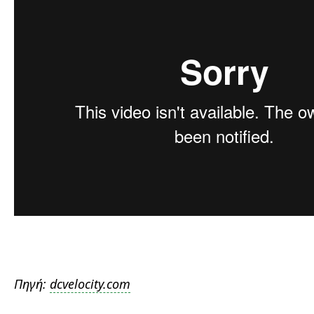
Πηγή:
dcvelocity.com