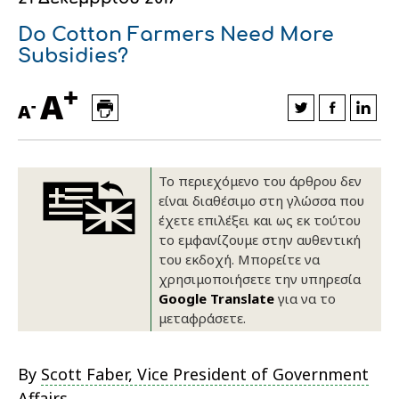
Οικονομικά στοιχεία
Εξαγωγές
Ευφυής γεωργία
Αλυσίδα βάμβακος
Κλωστοϋφαντουργία - Ένδυση
Do Cotton Farmers Need More
Subsidies?
Εταιρική δομή
Συνέδρια
Συμβουλευτική στο χωράφι
Εταιρικά νέα
+
A
Καινοτομία
Εκκόκκιση για λογαριασμό του
-
A
παραγωγού
Εκδηλώσεις
Ιατρικές υπηρεσίες
Το περιεχόμενο του άρθρου δεν
Επικοινωνία
είναι διαθέσιμο στη γλώσσα που
έχετε επιλέξει και ως εκ τούτου
το εμφανίζουμε στην αυθεντική
του εκδοχή. Μπορείτε να
χρησιμοποιήσετε την υπηρεσία
Google Translate
για να το
μεταφράσετε.
By
Scott Faber, Vice President of Government
Πως θα μας βρείτε
Πως θα μας βρείτε
Πως θα μας βρείτε
Πως θα μας βρείτε
Πως θα μας βρείτε
Πως θα μας βρείτε
ΑΚΟΛΟΥΘΗΣΤΕ ΜΑΣ
ΑΚΟΛΟΥΘΗΣΤΕ ΜΑΣ
ΑΚΟΛΟΥΘΗΣΤΕ ΜΑΣ
ΑΚΟΛΟΥΘΗΣΤΕ ΜΑΣ
ΑΚΟΛΟΥΘΗΣΤΕ ΜΑΣ
ΑΚΟΛΟΥΘΗΣΤΕ ΜΑΣ
Affairs