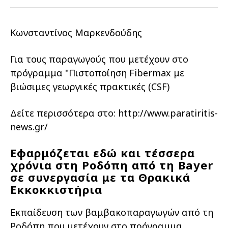
Οικονομικά στοιχεία
Εξαγωγές
Ευφυής γεωργία
Αλυσίδα βάμβακος
Κλωστοϋφαντουργία - Ένδυση
Κωνσταντίνος Μαρκενδούδης
Εταιρική δομή
Συνέδρια
Συμβουλευτική στο χωράφι
Εταιρικά νέα
Για τους παραγωγούς που μετέχουν στο
Καινοτομία
Εκκόκκιση για λογαριασμό του
πρόγραμμα "Πιστοποίηση Fibermax με
παραγωγού
Εκδηλώσεις
βιώσιμες γεωργικές πρακτικές (CSF)
Ιατρικές υπηρεσίες
Επικοινωνία
Δείτε περισσότερα στο: http://www.paratiritis-
news.gr/
Εφαρμόζεται εδώ και τέσσερα
χρόνια στη Ροδόπη από τη Bayer
σε συνεργασία με τα Θρακικά
Εκκοκκιστήρια
Εκπαίδευση των βαμβακοπαραγωγών από τη
Πως θα μας βρείτε
Πως θα μας βρείτε
Πως θα μας βρείτε
Πως θα μας βρείτε
Πως θα μας βρείτε
Πως θα μας βρείτε
ΑΚΟΛΟΥΘΗΣΤΕ ΜΑΣ
ΑΚΟΛΟΥΘΗΣΤΕ ΜΑΣ
ΑΚΟΛΟΥΘΗΣΤΕ ΜΑΣ
ΑΚΟΛΟΥΘΗΣΤΕ ΜΑΣ
ΑΚΟΛΟΥΘΗΣΤΕ ΜΑΣ
ΑΚΟΛΟΥΘΗΣΤΕ ΜΑΣ
Ροδόπη που μετέχουν στο πρόγραμμα