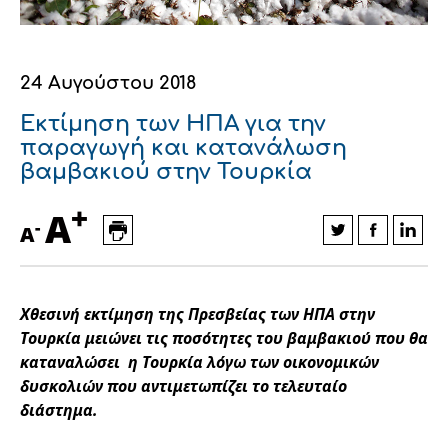
Οικονομικά στοιχεία
Εξαγωγές
Ευφυής γεωργία
Αλυσίδα βάμβακος
Κλωστοϋφαντουργία - Ένδυση
Εταιρική δομή
Συνέδρια
Συμβουλευτική στο χωράφι
Εταιρικά νέα
24 Αυγούστου 2018
Καινοτομία
Εκκόκκιση για λογαριασμό του
Εκτίμηση των ΗΠΑ για την
παραγωγή και κατανάλωση
παραγωγού
Εκδηλώσεις
βαμβακιού στην Τουρκία
Ιατρικές υπηρεσίες
+
Επικοινωνία
A
-
A
Χθεσινή εκτίμηση της Πρεσβείας των ΗΠΑ στην
Τουρκία μειώνει τις ποσότητες του βαμβακιού που θα
καταναλώσει η Τουρκία λόγω των οικονομικών
δυσκολιών που αντιμετωπίζει το τελευταίο
διάστημα.
Πως θα μας βρείτε
Πως θα μας βρείτε
Πως θα μας βρείτε
Πως θα μας βρείτε
Πως θα μας βρείτε
Πως θα μας βρείτε
ΑΚΟΛΟΥΘΗΣΤΕ ΜΑΣ
ΑΚΟΛΟΥΘΗΣΤΕ ΜΑΣ
ΑΚΟΛΟΥΘΗΣΤΕ ΜΑΣ
ΑΚΟΛΟΥΘΗΣΤΕ ΜΑΣ
ΑΚΟΛΟΥΘΗΣΤΕ ΜΑΣ
ΑΚΟΛΟΥΘΗΣΤΕ ΜΑΣ