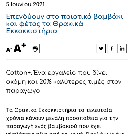
5 Ιουνίου 2021
Οικονομικά στοιχεία
Εξαγωγές
Ευφυής γεωργία
Αλυσίδα βάμβακος
Κλωστοϋφαντουργία - Ένδυση
Επενδύουν στο ποιοτικό βαμβάκι
Εταιρική δομή
Συνέδρια
Συμβουλευτική στο χωράφι
Εταιρικά νέα
και φέτος τα Θρακικά
Εκκοκκιστήρια
Καινοτομία
Εκκόκκιση για λογαριασμό του
+
A
παραγωγού
-
Εκδηλώσεις
A
Ιατρικές υπηρεσίες
Επικοινωνία
Cotton+: Ένα εργαλείο που δίνει
ακόμη και 20% καλύτερες τιμές στον
παραγωγό
Τα Θρακικά Εκκοκκιστήρια τα τελευταία
χρόνια κάνουν μεγάλη προσπάθεια για την
παραγωγή ενός βαμβακιού που έχει
Πως θα μας βρείτε
Πως θα μας βρείτε
Πως θα μας βρείτε
Πως θα μας βρείτε
Πως θα μας βρείτε
Πως θα μας βρείτε
ΑΚΟΛΟΥΘΗΣΤΕ ΜΑΣ
ΑΚΟΛΟΥΘΗΣΤΕ ΜΑΣ
ΑΚΟΛΟΥΘΗΣΤΕ ΜΑΣ
ΑΚΟΛΟΥΘΗΣΤΕ ΜΑΣ
ΑΚΟΛΟΥΘΗΣΤΕ ΜΑΣ
ΑΚΟΛΟΥΘΗΣΤΕ ΜΑΣ
υψηλότερη αξία από το κοινό. Γιατί όμως έχει