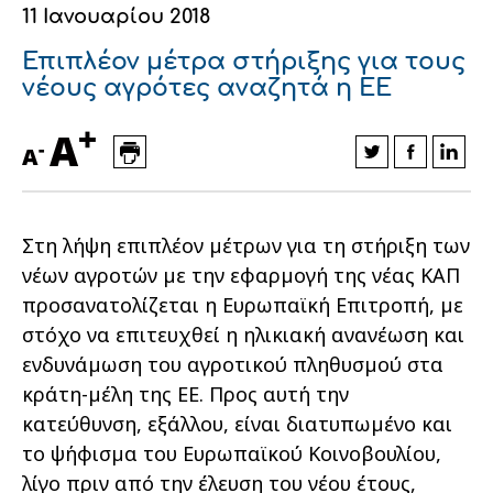
11 Ιανουαρίου 2018
Οικονομικά στοιχεία
Εξαγωγές
Ευφυής γεωργία
Αλυσίδα βάμβακος
Κλωστοϋφαντουργία - Ένδυση
Επιπλέον μέτρα στήριξης για τους
Εταιρική δομή
Συνέδρια
Συμβουλευτική στο χωράφι
Εταιρικά νέα
νέους αγρότες αναζητά η ΕΕ
+
Καινοτομία
Εκκόκκιση για λογαριασμό του
A
-
A
παραγωγού
Εκδηλώσεις
Ιατρικές υπηρεσίες
Επικοινωνία
Στη λήψη επιπλέον µέτρων για τη στήριξη των
νέων αγροτών µε την εφαρµογή της νέας ΚΑΠ
προσανατολίζεται η Ευρωπαϊκή Επιτροπή, µε
στόχο να επιτευχθεί η ηλικιακή ανανέωση και
ενδυνάµωση του αγροτικού πληθυσµού στα
κράτη-µέλη της ΕΕ. Προς αυτή την
κατεύθυνση, εξάλλου, είναι διατυπωµένο και
το ψήφισµα του Ευρωπαϊκού Κοινοβουλίου,
Πως θα μας βρείτε
Πως θα μας βρείτε
Πως θα μας βρείτε
Πως θα μας βρείτε
Πως θα μας βρείτε
Πως θα μας βρείτε
ΑΚΟΛΟΥΘΗΣΤΕ ΜΑΣ
ΑΚΟΛΟΥΘΗΣΤΕ ΜΑΣ
ΑΚΟΛΟΥΘΗΣΤΕ ΜΑΣ
ΑΚΟΛΟΥΘΗΣΤΕ ΜΑΣ
ΑΚΟΛΟΥΘΗΣΤΕ ΜΑΣ
ΑΚΟΛΟΥΘΗΣΤΕ ΜΑΣ
λίγο πριν από την έλευση του νέου έτους,