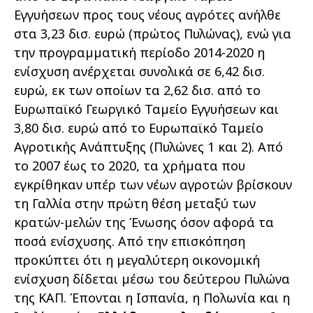
Εγγυήσεων προς τους νέους αγρότες ανήλθε
στα 3,23 δισ. ευρώ (πρώτος Πυλώνας), ενώ για
την προγραµµατική περίοδο 2014-2020 η
ενίσχυση ανέρχεται συνολικά σε 6,42 δισ.
ευρώ, εκ των οποίων τα 2,62 δισ. από το
Ευρωπαϊκό Γεωργικό Ταµείο Εγγυήσεων και
3,80 δισ. ευρώ από το Ευρωπαϊκό Ταµείο
Αγροτικής Ανάπτυξης (Πυλώνες 1 και 2). Από
το 2007 έως το 2020, τα χρήµατα που
εγκρίθηκαν υπέρ των νέων αγροτών βρίσκουν
τη Γαλλία στην πρώτη θέση µεταξύ των
κρατών-µελών της Ένωσης όσον αφορά τα
ποσά ενίσχυσης. Από την επισκόπηση
προκύπτει ότι η µεγαλύτερη οικονοµική
ενίσχυση δίδεται µέσω του δεύτερου Πυλώνα
της ΚΑΠ. Έπονται η Ισπανία, η Πολωνία και η