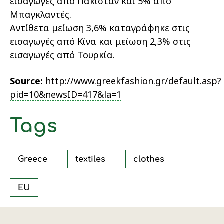
εισαγωγές από Πακιστάν και 5% από
Μπαγκλαντές.
Αντίθετα μείωση 3,6% καταγράφηκε στις
εισαγωγές από Κίνα και μείωση 2,3% στις
εισαγωγές από Τουρκία.
Source:
http://www.greekfashion.gr/default.asp?
pid=10&newsID=417&la=1
Tags
Greece
textiles
clothes
EU