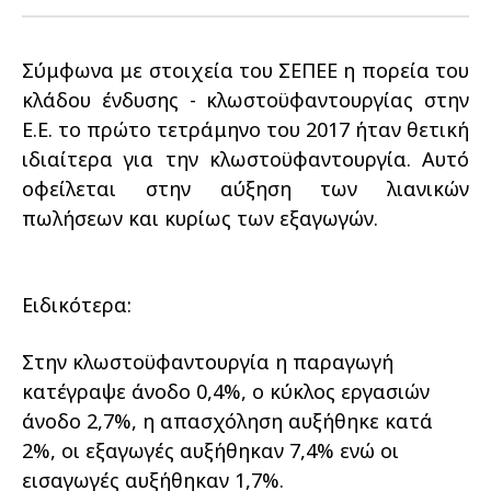
Οικονομικά στοιχεία
Εξαγωγές
Ευφυής γεωργία
Αλυσίδα βάμβακος
Κλωστοϋφαντουργία - Ένδυση
Σύμφωνα με στοιχεία του ΣΕΠΕΕ η πορεία του
Εταιρική δομή
Συνέδρια
Συμβουλευτική στο χωράφι
Εταιρικά νέα
κλάδου ένδυσης - κλωστοϋφαντουργίας στην
Ε.Ε. το πρώτο τετράμηνο του 2017 ήταν θετική
Καινοτομία
Εκκόκκιση για λογαριασμό του
ιδιαίτερα για την κλωστοϋφαντουργία. Αυτό
παραγωγού
Εκδηλώσεις
οφείλεται στην αύξηση των λιανικών
πωλήσεων και κυρίως των εξαγωγών.
Ιατρικές υπηρεσίες
Επικοινωνία
Ειδικότερα:
Στην κλωστοϋφαντουργία η παραγωγή
κατέγραψε άνοδο 0,4%, ο κύκλος εργασιών
άνοδο 2,7%, η απασχόληση αυξήθηκε κατά
2%, οι εξαγωγές αυξήθηκαν 7,4% ενώ οι
Πως θα μας βρείτε
Πως θα μας βρείτε
Πως θα μας βρείτε
Πως θα μας βρείτε
Πως θα μας βρείτε
Πως θα μας βρείτε
ΑΚΟΛΟΥΘΗΣΤΕ ΜΑΣ
ΑΚΟΛΟΥΘΗΣΤΕ ΜΑΣ
ΑΚΟΛΟΥΘΗΣΤΕ ΜΑΣ
ΑΚΟΛΟΥΘΗΣΤΕ ΜΑΣ
ΑΚΟΛΟΥΘΗΣΤΕ ΜΑΣ
ΑΚΟΛΟΥΘΗΣΤΕ ΜΑΣ
εισαγωγές αυξήθηκαν 1,7%.