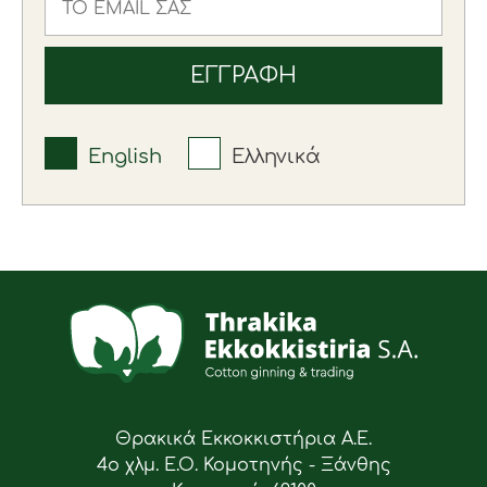
English
Ελληνικά
Θρακικά Εκκοκκιστήρια Α.Ε.
4ο χλμ. Ε.Ο. Κομοτηνής - Ξάνθης