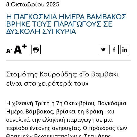
8 Οκτωβρίου 2025
Οικονομικά στοιχεία
Εξαγωγές
Ευφυής γεωργία
Αλυσίδα βάμβακος
Κλωστοϋφαντουργία - Ένδυση
Η ΠΑΓΚΟΣΜΙΑ ΗΜΕΡΑ ΒΑΜΒΑΚΟΣ
Εταιρική δομή
Συνέδρια
Συμβουλευτική στο χωράφι
Εταιρικά νέα
ΒΡΗΚΕ ΤΟΥΣ ΠΑΡΑΓΩΓΟΥΣ ΣΕ
ΔΥΣΚΟΛΗ ΣΥΓΚΥΡΙΑ
Καινοτομία
Εκκόκκιση για λογαριασμό του
+
A
παραγωγού
-
Εκδηλώσεις
A
Ιατρικές υπηρεσίες
Επικοινωνία
Σταμάτης Κουρούδης: «Το βαμβάκι
είναι στα χειρότερά του»
Η χθεσινή Τρίτη η 7η Οκτωβρίου, Παγκόσμια
Ημέρα Βάμβακος, βρίσκει τη Θράκη και
συνολικά την ελληνική παραγωγή σε μια
περίοδο έντονης ανησυχίας. Ο πρόεδρος των
Πως θα μας βρείτε
Πως θα μας βρείτε
Πως θα μας βρείτε
Πως θα μας βρείτε
Πως θα μας βρείτε
Πως θα μας βρείτε
ΑΚΟΛΟΥΘΗΣΤΕ ΜΑΣ
ΑΚΟΛΟΥΘΗΣΤΕ ΜΑΣ
ΑΚΟΛΟΥΘΗΣΤΕ ΜΑΣ
ΑΚΟΛΟΥΘΗΣΤΕ ΜΑΣ
ΑΚΟΛΟΥΘΗΣΤΕ ΜΑΣ
ΑΚΟΛΟΥΘΗΣΤΕ ΜΑΣ
Θρακικών Εκκοκκιστηρίων κ. Σταμάτης