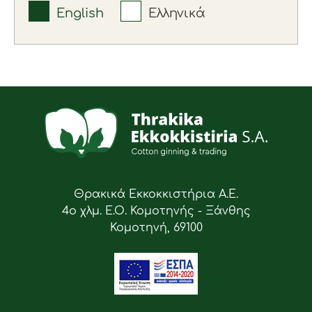
English
Ελληνικά
Θρακικά Εκκοκκιστήρια Α.Ε.
4ο χλμ. Ε.Ο. Κομοτηνής - Ξάνθης
Κομοτηνή, 69100