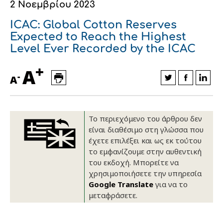
2 Νοεμβρίου 2023
Οικονομικά στοιχεία
Εξαγωγές
Ευφυής γεωργία
Αλυσίδα βάμβακος
Κλωστοϋφαντουργία - Ένδυση
ICAC: Global Cotton Reserves
Εταιρική δομή
Συνέδρια
Συμβουλευτική στο χωράφι
Εταιρικά νέα
Expected to Reach the Highest
Level Ever Recorded by the ICAC
Καινοτομία
Εκκόκκιση για λογαριασμό του
+
A
παραγωγού
-
A
Εκδηλώσεις
Ιατρικές υπηρεσίες
Επικοινωνία
Το περιεχόμενο του άρθρου δεν
είναι διαθέσιμο στη γλώσσα που
έχετε επιλέξει και ως εκ τούτου
το εμφανίζουμε στην αυθεντική
του εκδοχή. Μπορείτε να
χρησιμοποιήσετε την υπηρεσία
Google Translate
για να το
μεταφράσετε.
Πως θα μας βρείτε
Πως θα μας βρείτε
Πως θα μας βρείτε
Πως θα μας βρείτε
Πως θα μας βρείτε
Πως θα μας βρείτε
ΑΚΟΛΟΥΘΗΣΤΕ ΜΑΣ
ΑΚΟΛΟΥΘΗΣΤΕ ΜΑΣ
ΑΚΟΛΟΥΘΗΣΤΕ ΜΑΣ
ΑΚΟΛΟΥΘΗΣΤΕ ΜΑΣ
ΑΚΟΛΟΥΘΗΣΤΕ ΜΑΣ
ΑΚΟΛΟΥΘΗΣΤΕ ΜΑΣ