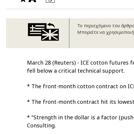
Οικονομικά στοιχεία
Εξαγωγές
Ευφυής γεωργία
Αλυσίδα βάμβακος
Κλωστοϋφαντουργία - Έν
Εταιρική δομή
Συνέδρια
Συμβουλευτική στο χωράφ
Εταιρικά νέα
Το περιεχόμενο του άρθρου
Μπορείτε να χρησιμοποιή
Καινοτομία
Εκκόκκιση για λογαριασμ
Εκδηλώσεις
Ιατρικές υπηρεσίες
March 28 (Reuters) - ICE cotton futures f
Επικοινωνία
fell below a critical technical support.
* The front-month cotton contract on ICE 
* The front-month contract hit its lowest 
* "Strength in the dollar is a factor (pu
Consulting.
Πως θα μας βρείτε
Πως θα μας βρείτε
Πως θα μας βρείτε
Πως θα μας βρείτε
Πως θα μας βρείτε
Πως θα μας βρείτε