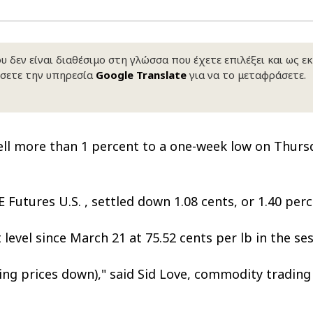
δυση
ι
 δεν είναι διαθέσιμο στη γλώσσα που έχετε επιλέξει και ως ε
σετε την υπηρεσία
Google Translate
για να το μεταφράσετε.
ό του παραγωγού
ell more than 1 percent to a one-week low on Thursda
Futures U.S. , settled down 1.08 cents, or 1.40 perce
level since March 21 at 75.52 cents per lb in the ses
shing prices down)," said Sid Love, commodity tradin
ΑΚΟ
ΑΚΟ
ΑΚΟ
ΑΚΟ
ΑΚΟ
ΑΚΟ