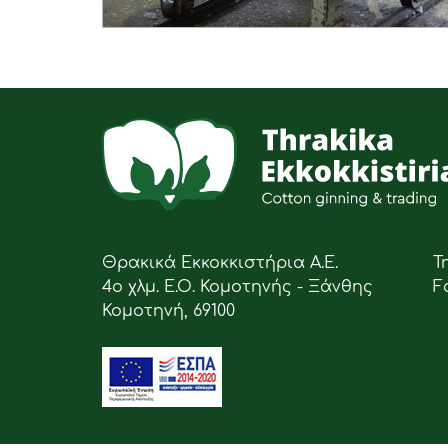
Θρακικά Εκκοκκιστήρια Α.Ε.
Τ
4ο χλμ. Ε.Ο. Κομοτηνής - Ξάνθης
F
Κομοτηνή, 69100