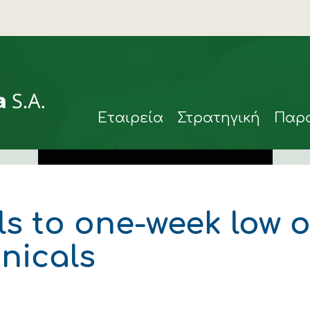
Eταιρεία
Στρατηγική
Παρ
ls to one-week low 
ιά
hnicals
rmax
η