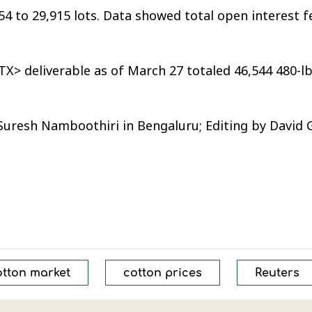
54 to 29,915 lots. Data showed total open interest fe
TX> deliverable as of March 27 totaled 46,544 480-l
 Suresh Namboothiri in Bengaluru; Editing by David 
otton market
cotton prices
Reuters