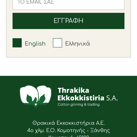
English
Ελληνικά
Θρακικά Εκκοκκιστήρια Α.Ε.
4ο χλμ. Ε.Ο. Κομοτηνής - Ξάνθης