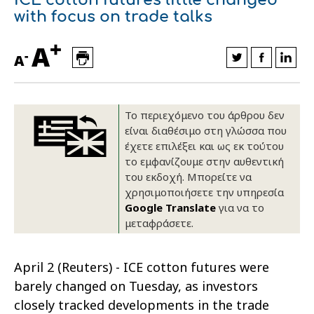
with focus on trade talks
Οικονομικά στοιχεία
Εξαγωγές
Ευφυής γεωργία
Αλυσίδα βάμβακος
Κλωστοϋφαντουργία - Ένδυση
+
A
Εταιρική δομή
Συνέδρια
Συμβουλευτική στο χωράφι
Εταιρικά νέα
-
A
Καινοτομία
Εκκόκκιση για λογαριασμό του
παραγωγού
Εκδηλώσεις
Το περιεχόμενο του άρθρου δεν
είναι διαθέσιμο στη γλώσσα που
Ιατρικές υπηρεσίες
έχετε επιλέξει και ως εκ τούτου
Επικοινωνία
το εμφανίζουμε στην αυθεντική
του εκδοχή. Μπορείτε να
χρησιμοποιήσετε την υπηρεσία
Google Translate
για να το
μεταφράσετε.
April 2 (Reuters) - ICE cotton futures were
barely changed on Tuesday, as investors
Πως θα μας βρείτε
Πως θα μας βρείτε
Πως θα μας βρείτε
Πως θα μας βρείτε
Πως θα μας βρείτε
Πως θα μας βρείτε
ΑΚΟΛΟΥΘΗΣΤΕ ΜΑΣ
ΑΚΟΛΟΥΘΗΣΤΕ ΜΑΣ
ΑΚΟΛΟΥΘΗΣΤΕ ΜΑΣ
ΑΚΟΛΟΥΘΗΣΤΕ ΜΑΣ
ΑΚΟΛΟΥΘΗΣΤΕ ΜΑΣ
ΑΚΟΛΟΥΘΗΣΤΕ ΜΑΣ
closely tracked developments in the trade