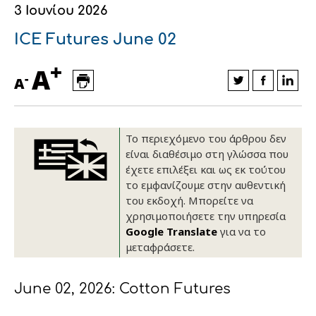
3 Ιουνίου 2026
Οικονομικά στοιχεία
Εξαγωγές
Ευφυής γεωργία
Αλυσίδα βάμβακος
Κλωστοϋφαντουργία - Ένδυση
ICE Futures June 02
Εταιρική δομή
Συνέδρια
Συμβουλευτική στο χωράφι
Εταιρικά νέα
+
A
-
A
Καινοτομία
Εκκόκκιση για λογαριασμό του
παραγωγού
Εκδηλώσεις
Το περιεχόμενο του άρθρου δεν
Ιατρικές υπηρεσίες
Επικοινωνία
είναι διαθέσιμο στη γλώσσα που
έχετε επιλέξει και ως εκ τούτου
το εμφανίζουμε στην αυθεντική
του εκδοχή. Μπορείτε να
χρησιμοποιήσετε την υπηρεσία
Google Translate
για να το
μεταφράσετε.
June 02, 2026: Cotton Futures
Πως θα μας βρείτε
Πως θα μας βρείτε
Πως θα μας βρείτε
Πως θα μας βρείτε
Πως θα μας βρείτε
Πως θα μας βρείτε
ΑΚΟΛΟΥΘΗΣΤΕ ΜΑΣ
ΑΚΟΛΟΥΘΗΣΤΕ ΜΑΣ
ΑΚΟΛΟΥΘΗΣΤΕ ΜΑΣ
ΑΚΟΛΟΥΘΗΣΤΕ ΜΑΣ
ΑΚΟΛΟΥΘΗΣΤΕ ΜΑΣ
ΑΚΟΛΟΥΘΗΣΤΕ ΜΑΣ