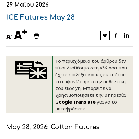
29 Μαΐου 2026
Οικονομικά στοιχεία
Εξαγωγές
Ευφυής γεωργία
Αλυσίδα βάμβακος
Κλωστοϋφαντουργία - Ένδυση
ICE Futures May 28
Εταιρική δομή
Συνέδρια
Συμβουλευτική στο χωράφι
Εταιρικά νέα
+
A
-
A
Καινοτομία
Εκκόκκιση για λογαριασμό του
παραγωγού
Εκδηλώσεις
Το περιεχόμενο του άρθρου δεν
Ιατρικές υπηρεσίες
Επικοινωνία
είναι διαθέσιμο στη γλώσσα που
έχετε επιλέξει και ως εκ τούτου
το εμφανίζουμε στην αυθεντική
του εκδοχή. Μπορείτε να
χρησιμοποιήσετε την υπηρεσία
Google Translate
για να το
μεταφράσετε.
May 28, 2026: Cotton Futures
Πως θα μας βρείτε
Πως θα μας βρείτε
Πως θα μας βρείτε
Πως θα μας βρείτε
Πως θα μας βρείτε
Πως θα μας βρείτε
ΑΚΟΛΟΥΘΗΣΤΕ ΜΑΣ
ΑΚΟΛΟΥΘΗΣΤΕ ΜΑΣ
ΑΚΟΛΟΥΘΗΣΤΕ ΜΑΣ
ΑΚΟΛΟΥΘΗΣΤΕ ΜΑΣ
ΑΚΟΛΟΥΘΗΣΤΕ ΜΑΣ
ΑΚΟΛΟΥΘΗΣΤΕ ΜΑΣ