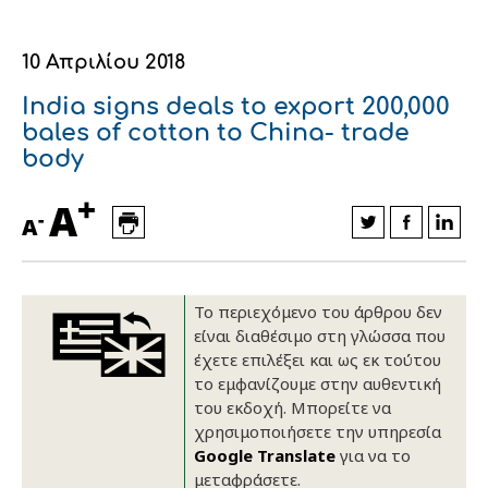
Οικονομικά στοιχεία
Εξαγωγές
Ευφυής γεωργία
Αλυσίδα βάμβακος
Κλωστοϋφαντουργία - Ένδυση
10 Απριλίου 2018
Εταιρική δομή
Συνέδρια
Συμβουλευτική στο χωράφι
Εταιρικά νέα
India signs deals to export 200,000
Καινοτομία
Εκκόκκιση για λογαριασμό του
bales of cotton to China- trade
body
παραγωγού
Εκδηλώσεις
+
A
Ιατρικές υπηρεσίες
-
A
Επικοινωνία
Το περιεχόμενο του άρθρου δεν
είναι διαθέσιμο στη γλώσσα που
έχετε επιλέξει και ως εκ τούτου
το εμφανίζουμε στην αυθεντική
του εκδοχή. Μπορείτε να
χρησιμοποιήσετε την υπηρεσία
Google Translate
για να το
Πως θα μας βρείτε
Πως θα μας βρείτε
Πως θα μας βρείτε
Πως θα μας βρείτε
Πως θα μας βρείτε
Πως θα μας βρείτε
ΑΚΟΛΟΥΘΗΣΤΕ ΜΑΣ
ΑΚΟΛΟΥΘΗΣΤΕ ΜΑΣ
ΑΚΟΛΟΥΘΗΣΤΕ ΜΑΣ
ΑΚΟΛΟΥΘΗΣΤΕ ΜΑΣ
ΑΚΟΛΟΥΘΗΣΤΕ ΜΑΣ
ΑΚΟΛΟΥΘΗΣΤΕ ΜΑΣ
μεταφράσετε.