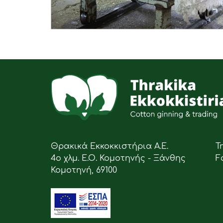
Θρακικά Εκκοκκιστήρια Α.Ε.
Τ
4ο χλμ. Ε.Ο. Κομοτηνής - Ξάνθης
F
Κομοτηνή, 69100