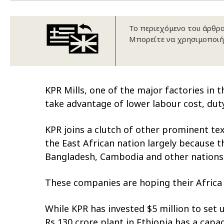
Το περιεχόμενο του άρθρου
Μπορείτε να χρησιμοποιή
KPR Mills, one of the major factories in t
take advantage of lower labour cost, du
KPR joins a clutch of other prominent tex
the East African nation largely because t
Bangladesh, Cambodia and other nations
These companies are hoping their Africa
While KPR has invested $5 million to set 
Rs 130 crore plant in Ethiopia has a capac