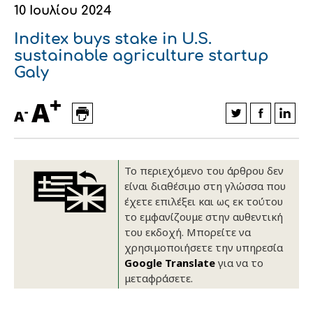
10 Ιουλίου 2024
Οικονομικά στοιχεία
Εξαγωγές
Ευφυής γεωργία
Αλυσίδα βάμβακος
Κλωστοϋφαντουργία - Ένδυση
Inditex buys stake in U.S.
Εταιρική δομή
Συνέδρια
Συμβουλευτική στο χωράφι
Εταιρικά νέα
sustainable agriculture startup
Galy
Καινοτομία
Εκκόκκιση για λογαριασμό του
+
A
παραγωγού
-
Εκδηλώσεις
A
Ιατρικές υπηρεσίες
Επικοινωνία
Το περιεχόμενο του άρθρου δεν
είναι διαθέσιμο στη γλώσσα που
έχετε επιλέξει και ως εκ τούτου
το εμφανίζουμε στην αυθεντική
του εκδοχή. Μπορείτε να
χρησιμοποιήσετε την υπηρεσία
Google Translate
για να το
μεταφράσετε.
Πως θα μας βρείτε
Πως θα μας βρείτε
Πως θα μας βρείτε
Πως θα μας βρείτε
Πως θα μας βρείτε
Πως θα μας βρείτε
ΑΚΟΛΟΥΘΗΣΤΕ ΜΑΣ
ΑΚΟΛΟΥΘΗΣΤΕ ΜΑΣ
ΑΚΟΛΟΥΘΗΣΤΕ ΜΑΣ
ΑΚΟΛΟΥΘΗΣΤΕ ΜΑΣ
ΑΚΟΛΟΥΘΗΣΤΕ ΜΑΣ
ΑΚΟΛΟΥΘΗΣΤΕ ΜΑΣ