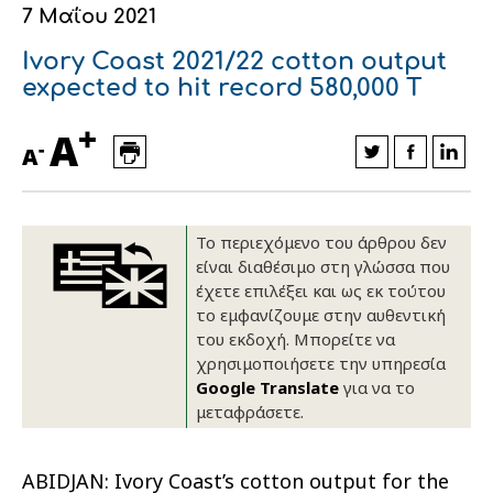
7 Μαΐου 2021
Οικονομικά στοιχεία
Εξαγωγές
Ευφυής γεωργία
Αλυσίδα βάμβακος
Κλωστοϋφαντουργία - Ένδυση
Ivory Coast 2021/22 cotton output
Εταιρική δομή
Συνέδρια
Συμβουλευτική στο χωράφι
Εταιρικά νέα
expected to hit record 580,000 T
+
Καινοτομία
Εκκόκκιση για λογαριασμό του
A
-
A
παραγωγού
Εκδηλώσεις
Ιατρικές υπηρεσίες
Επικοινωνία
Το περιεχόμενο του άρθρου δεν
είναι διαθέσιμο στη γλώσσα που
έχετε επιλέξει και ως εκ τούτου
το εμφανίζουμε στην αυθεντική
του εκδοχή. Μπορείτε να
χρησιμοποιήσετε την υπηρεσία
Google Translate
για να το
μεταφράσετε.
Πως θα μας βρείτε
Πως θα μας βρείτε
Πως θα μας βρείτε
Πως θα μας βρείτε
Πως θα μας βρείτε
Πως θα μας βρείτε
ΑΚΟΛΟΥΘΗΣΤΕ ΜΑΣ
ΑΚΟΛΟΥΘΗΣΤΕ ΜΑΣ
ΑΚΟΛΟΥΘΗΣΤΕ ΜΑΣ
ΑΚΟΛΟΥΘΗΣΤΕ ΜΑΣ
ΑΚΟΛΟΥΘΗΣΤΕ ΜΑΣ
ΑΚΟΛΟΥΘΗΣΤΕ ΜΑΣ
ABIDJAN: Ivory Coast’s cotton output for the