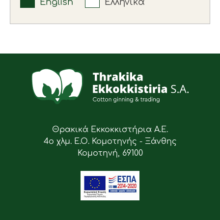
English
Ελληνικά
Θρακικά Εκκοκκιστήρια Α.Ε.
4ο χλμ. Ε.Ο. Κομοτηνής - Ξάνθης
Κομοτηνή, 69100