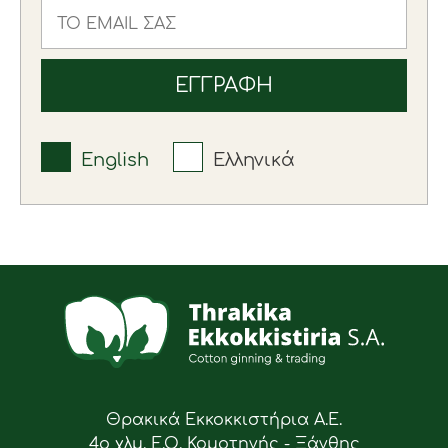
English
Ελληνικά
Θρακικά Εκκοκκιστήρια Α.Ε.
4ο χλμ. Ε.Ο. Κομοτηνής - Ξάνθης