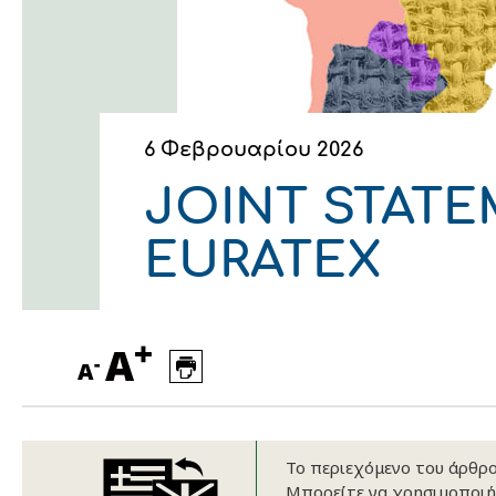
Οικονομικά στοιχεία
Εξαγωγές
Ευφυής γεωργία
Αλυσίδα βάμβακος
Κλωστοϋφαντουργία - Έν
Εταιρική δομή
Συνέδρια
Συμβουλευτική στο χωράφ
Εταιρικά νέα
Καινοτομία
Εκκόκκιση για λογαριασμ
6 Φεβρουαρίου 2026
Εκδηλώσεις
Ιατρικές υπηρεσίες
JOINT STATE
Επικοινωνία
EURATEX
+
A
-
A
Το περιεχόμενο του άρθρου
Πως θα μας βρείτε
Πως θα μας βρείτε
Πως θα μας βρείτε
Πως θα μας βρείτε
Πως θα μας βρείτε
Πως θα μας βρείτε
Μπορείτε να χρησιμοποιή