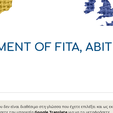
δυση
ι
ό του παραγωγού
MENT OF FITA, ABI
 δεν είναι διαθέσιμο στη γλώσσα που έχετε επιλέξει και ως ε
ΑΚΟ
ΑΚΟ
ΑΚΟ
ΑΚΟ
ΑΚΟ
ΑΚΟ
σετε την υπηρεσία
Google Translate
για να το μεταφράσετε.