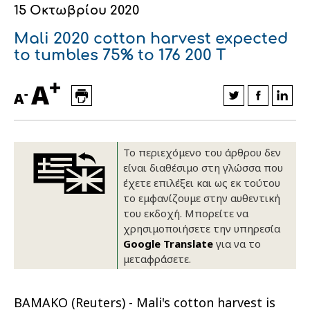
15 Οκτωβρίου 2020
Οικονομικά στοιχεία
Εξαγωγές
Ευφυής γεωργία
Αλυσίδα βάμβακος
Κλωστοϋφαντουργία - Ένδυση
Mali 2020 cotton harvest expected
Εταιρική δομή
Συνέδρια
Συμβουλευτική στο χωράφι
Εταιρικά νέα
to tumbles 75% to 176 200 T
+
Καινοτομία
Εκκόκκιση για λογαριασμό του
A
-
A
παραγωγού
Εκδηλώσεις
Ιατρικές υπηρεσίες
Επικοινωνία
Το περιεχόμενο του άρθρου δεν
είναι διαθέσιμο στη γλώσσα που
έχετε επιλέξει και ως εκ τούτου
το εμφανίζουμε στην αυθεντική
του εκδοχή. Μπορείτε να
χρησιμοποιήσετε την υπηρεσία
Google Translate
για να το
μεταφράσετε.
Πως θα μας βρείτε
Πως θα μας βρείτε
Πως θα μας βρείτε
Πως θα μας βρείτε
Πως θα μας βρείτε
Πως θα μας βρείτε
ΑΚΟΛΟΥΘΗΣΤΕ ΜΑΣ
ΑΚΟΛΟΥΘΗΣΤΕ ΜΑΣ
ΑΚΟΛΟΥΘΗΣΤΕ ΜΑΣ
ΑΚΟΛΟΥΘΗΣΤΕ ΜΑΣ
ΑΚΟΛΟΥΘΗΣΤΕ ΜΑΣ
ΑΚΟΛΟΥΘΗΣΤΕ ΜΑΣ
BAMAKO (Reuters) - Mali's cotton harvest is