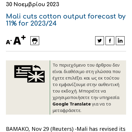
30 Νοεμβρίου 2023
Οικονομικά στοιχεία
Εξαγωγές
Ευφυής γεωργία
Αλυσίδα βάμβακος
Κλωστοϋφαντουργία - Ένδυση
Mali cuts cotton output forecast by
Εταιρική δομή
Συνέδρια
Συμβουλευτική στο χωράφι
Εταιρικά νέα
11% for 2023/24
+
Καινοτομία
Εκκόκκιση για λογαριασμό του
A
-
A
παραγωγού
Εκδηλώσεις
Ιατρικές υπηρεσίες
Επικοινωνία
Το περιεχόμενο του άρθρου δεν
είναι διαθέσιμο στη γλώσσα που
έχετε επιλέξει και ως εκ τούτου
το εμφανίζουμε στην αυθεντική
του εκδοχή. Μπορείτε να
χρησιμοποιήσετε την υπηρεσία
Google Translate
για να το
μεταφράσετε.
Πως θα μας βρείτε
Πως θα μας βρείτε
Πως θα μας βρείτε
Πως θα μας βρείτε
Πως θα μας βρείτε
Πως θα μας βρείτε
ΑΚΟΛΟΥΘΗΣΤΕ ΜΑΣ
ΑΚΟΛΟΥΘΗΣΤΕ ΜΑΣ
ΑΚΟΛΟΥΘΗΣΤΕ ΜΑΣ
ΑΚΟΛΟΥΘΗΣΤΕ ΜΑΣ
ΑΚΟΛΟΥΘΗΣΤΕ ΜΑΣ
ΑΚΟΛΟΥΘΗΣΤΕ ΜΑΣ
BAMAKO, Nov 29 (Reuters) -Mali has revised its