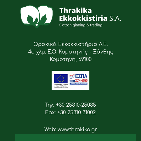
Θρακικά Εκκοκκιστήρια Α.Ε.
4ο χλμ. Ε.Ο. Κομοτηνής - Ξάνθης
Κομοτηνή, 69100
Τηλ: +30 25310-25035
Fax: +30 25310 31002
Web: www.thrakika.gr
Email: info [at] thrakika.gr