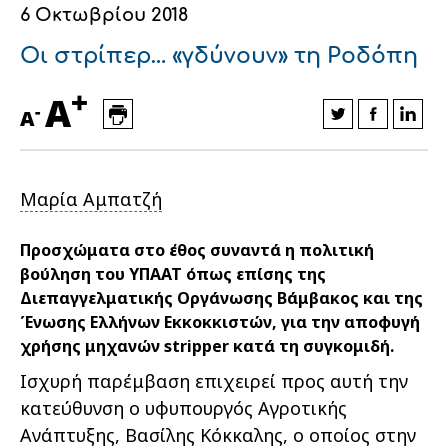
6 Οκτωβρίου 2018
Οικονομικά στοιχεία
Εξαγωγές
Ευφυής γεωργία
Αλυσίδα βάμβακος
Κλωστοϋφαντουργία - Ένδυση
Οι στρίπερ… «γδύνουν» τη Ροδόπη
Εταιρική δομή
Συνέδρια
Συμβουλευτική στο χωράφι
Εταιρικά νέα
+
A
-
A
Καινοτομία
Εκκόκκιση για λογαριασμό του
παραγωγού
Εκδηλώσεις
Μαρία Αμπατζή
Ιατρικές υπηρεσίες
Επικοινωνία
Προσχώματα στο έθος συναντά η πολιτική
βούληση του ΥΠΑΑΤ όπως επίσης της
Διεπαγγελματικής Οργάνωσης Βάμβακος και της
Ένωσης Ελλήνων Εκκοκκιστών, για την αποφυγή
χρήσης μηχανών stripper κατά τη συγκομιδή.
Ισχυρή παρέμβαση επιχειρεί προς αυτή την
κατεύθυνση ο υφυπουργός Αγροτικής
Πως θα μας βρείτε
Πως θα μας βρείτε
Πως θα μας βρείτε
Πως θα μας βρείτε
Πως θα μας βρείτε
Πως θα μας βρείτε
ΑΚΟΛΟΥΘΗΣΤΕ ΜΑΣ
ΑΚΟΛΟΥΘΗΣΤΕ ΜΑΣ
ΑΚΟΛΟΥΘΗΣΤΕ ΜΑΣ
ΑΚΟΛΟΥΘΗΣΤΕ ΜΑΣ
ΑΚΟΛΟΥΘΗΣΤΕ ΜΑΣ
ΑΚΟΛΟΥΘΗΣΤΕ ΜΑΣ
Ανάπτυξης, Βασίλης Κόκκαλης, ο οποίος στην