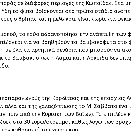
 σποράς σε διάφορες περιοχές της Κωπαΐδας. Στα υ
 ήδη τα φυτά βρίσκονται στο πρώτο στάδιο ανάπτυ
τους ο θρίπας και η μελίγκρα, είναι νωρίς για ψεκ
μοκού, το κρύο αδρανοποίησε την ανάπτυξη των φ
τίζονται για να βοηθηθούν τα βαμβακόφυτα στο φύ
η με όλα τα αρνητικά σενάρια που μπορούν να ακο
ται το βαμβάκι όπως η Λαμία και η Λοκρίδα δεν υπ
οδο.
κοπαραγωγούς της Καρδίτσας και της επαρχίας Αγ
, αλλά και της χαλαζόπτωσης το Μ. Σάββατο ένα 
 πριν από την Κυριακή των Βαΐων). Το επιπλέον κ
άζουν στα 30 ευρώ/στρέμμα, καθώς λόγω των βροχ
α τον καθαρισμό του χωραφιού.