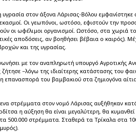
η υγρασία στον άξονα Λάρισας-Βόλου εμφανίστηκε 
κασμοί. Οι γεωπόνοι, ωστόσο, εφιστούν την προσο
ούν οι ωφέλιμοι οργανισμοί. Ωστόσο, στα χωριά τ
τικές αποδόσεις, αν βοηθήσει βέβαια ο καιρός). Μέ
βροχών και της υγρασίας.
ινωνήσει με τον αναπληρωτή υπουργό Αγροτικής Ανά
υς ζήτησε –λόγω της ιδιαίτερης κατάστασης του φα
η επανασπορά του βαμβακιού στα ζημιογόνα αίτια
ύμενα στρέμματα στον νομό Λάρισας αυξήθηκαν κα
αρδίτσα η αύξηση θα είναι μεγαλύτερη, θα κυμανθε
στα 500.000 στρέμματα. Σταθερά τα Τρίκαλα στα 10
μυρός).