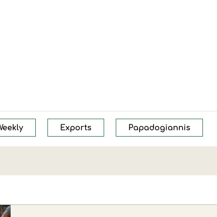
Weekly
Exports
Papadogiannis