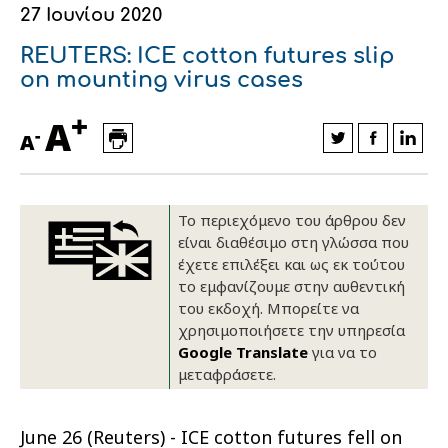
27 Ιουνίου 2020
Οικονομικά στοιχεία
Εξαγωγές
Ευφυής γεωργία
Αλυσίδα βάμβακος
Κλωστοϋφαντουργία - Ένδυση
REUTERS: ICE cotton futures slip
Εταιρική δομή
Συνέδρια
Συμβουλευτική στο χωράφι
Εταιρικά νέα
on mounting virus cases
+
Καινοτομία
Εκκόκκιση για λογαριασμό του
A
-
A
παραγωγού
Εκδηλώσεις
Ιατρικές υπηρεσίες
Επικοινωνία
Το περιεχόμενο του άρθρου δεν
είναι διαθέσιμο στη γλώσσα που
έχετε επιλέξει και ως εκ τούτου
το εμφανίζουμε στην αυθεντική
του εκδοχή. Μπορείτε να
χρησιμοποιήσετε την υπηρεσία
Google Translate
για να το
μεταφράσετε.
Πως θα μας βρείτε
Πως θα μας βρείτε
Πως θα μας βρείτε
Πως θα μας βρείτε
Πως θα μας βρείτε
Πως θα μας βρείτε
ΑΚΟΛΟΥΘΗΣΤΕ ΜΑΣ
ΑΚΟΛΟΥΘΗΣΤΕ ΜΑΣ
ΑΚΟΛΟΥΘΗΣΤΕ ΜΑΣ
ΑΚΟΛΟΥΘΗΣΤΕ ΜΑΣ
ΑΚΟΛΟΥΘΗΣΤΕ ΜΑΣ
ΑΚΟΛΟΥΘΗΣΤΕ ΜΑΣ
June 26 (Reuters) - ICE cotton futures fell on