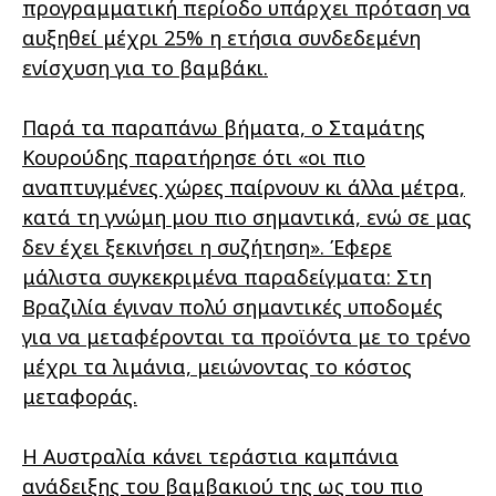
προγραμματική περίοδο υπάρχει πρόταση να
αυξηθεί μέχρι 25% η ετήσια συνδεδεμένη
ενίσχυση για το βαμβάκι.
Παρά τα παραπάνω βήματα, ο Σταμάτης
Κουρούδης παρατήρησε ότι «οι πιο
αναπτυγμένες χώρες παίρνουν κι άλλα μέτρα,
κατά τη γνώμη μου πιο σημαντικά, ενώ σε μας
δεν έχει ξεκινήσει η συζήτηση». Έφερε
μάλιστα συγκεκριμένα παραδείγματα: Στη
Βραζιλία έγιναν πολύ σημαντικές υποδομές
για να μεταφέρονται τα προϊόντα με το τρένο
μέχρι τα λιμάνια, μειώνοντας το κόστος
μεταφοράς.
Η Αυστραλία κάνει τεράστια καμπάνια
ανάδειξης του βαμβακιού της ως του πιο