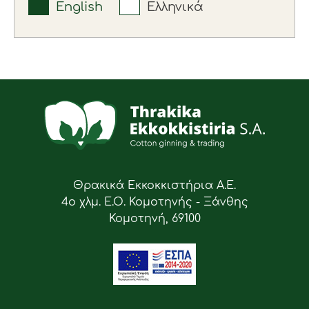
English
Ελληνικά
Θρακικά Εκκοκκιστήρια Α.Ε.
4ο χλμ. Ε.Ο. Κομοτηνής - Ξάνθης
Κομοτηνή, 69100