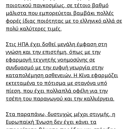
ποιοτικού παγκοσμίως, σε τέτοιο βαθμό
μάλιστα που εμπορεύεται βαμβάκι πολλές
φορές ίδιας ποιότητας με το ελληνικό αλλά σε
πολύ καλύτερες τιμές.
Στις ΗΠΑ έχει δοθεί μεγάλη έμφαση στη
γνώση και την επιστήμη, όπως με την
εφαρμογή τεχνητής νοημοσύνης σε
συνδυασμό με την ευφυή γεωργία στην
καταπολέμηση ασθενειών. Η Κίνα εφαρμόζει
εκτεταμένα το πότισμα με σταγόνα υπό
πίεση, που έχει πολλαπλά οφέλη για την
τσέπη του παραγωγού και την καλλιέργεια.
Στα παραπάνω, δυστυχώς μέχρι στιγμής, η
Ευρωπαϊκή Ένωση δεν έχει κάνει τα