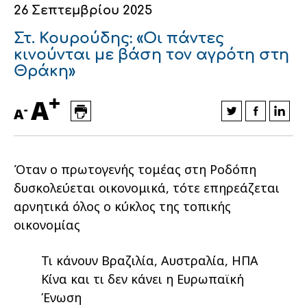
26 Σεπτεμβρίου 2025
Οικονομικά στοιχεία
Εξαγωγές
Ευφυής γεωργία
Αλυσίδα βάμβακος
Κλωστοϋφαντουργία - Ένδυση
Στ. Κουρούδης: «Οι πάντες
Εταιρική δομή
Συνέδρια
Συμβουλευτική στο χωράφι
Εταιρικά νέα
κινούνται με βάση τον αγρότη στη
Θράκη»
Καινοτομία
Εκκόκκιση για λογαριασμό του
+
A
παραγωγού
-
Εκδηλώσεις
A
Ιατρικές υπηρεσίες
Επικοινωνία
Όταν ο πρωτογενής τομέας στη Ροδόπη
δυσκολεύεται οικονομικά, τότε επηρεάζεται
αρνητικά όλος ο κύκλος της τοπικής
οικονομίας
Τι κάνουν Βραζιλία, Αυστραλία, ΗΠΑ
Κίνα και τι δεν κάνει η Ευρωπαϊκή
Πως θα μας βρείτε
Πως θα μας βρείτε
Πως θα μας βρείτε
Πως θα μας βρείτε
Πως θα μας βρείτε
Πως θα μας βρείτε
ΑΚΟΛΟΥΘΗΣΤΕ ΜΑΣ
ΑΚΟΛΟΥΘΗΣΤΕ ΜΑΣ
ΑΚΟΛΟΥΘΗΣΤΕ ΜΑΣ
ΑΚΟΛΟΥΘΗΣΤΕ ΜΑΣ
ΑΚΟΛΟΥΘΗΣΤΕ ΜΑΣ
ΑΚΟΛΟΥΘΗΣΤΕ ΜΑΣ
Ένωση