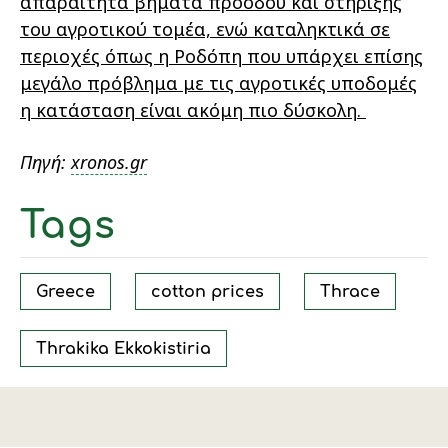
απαραίτητα βήματα προόδου και στήριξης
του αγροτικού τομέα, ενώ καταληκτικά σε
περιοχές όπως η Ροδόπη που υπάρχει επίσης
μεγάλο πρόβλημα με τις αγροτικές υποδομές
η κατάσταση είναι ακόμη πιο δύσκολη.
Πηγή:
xronos.gr
Tags
Greece
cotton prices
Thrace
Thrakika Ekkokistiria