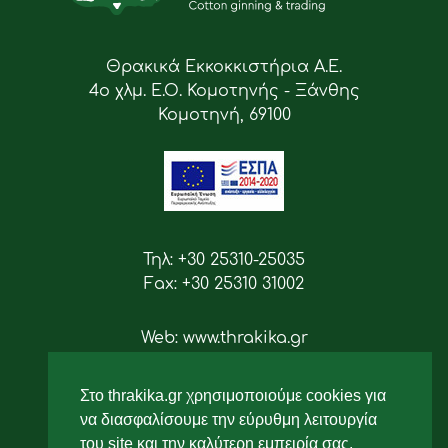
Θρακικά Εκκοκκιστήρια Α.Ε.
4ο χλμ. Ε.Ο. Κομοτηνής - Ξάνθης
Κομοτηνή, 69100
Τηλ: +30 25310-25035
Fax: +30 25310 31002
Web: www.thrakika.gr
Email: info [at] thrakika.gr
Στο thrakika.gr χρησιμοποιούμε cookies για
Ακολουθήστε μας
να διασφαλίσουμε την εύρυθμη λειτουργία
του site και την καλύτερη εμπειρία σας.