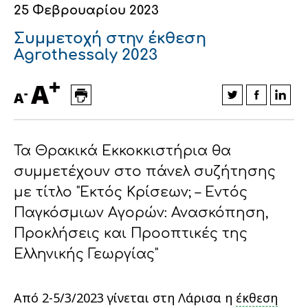
25 Φεβρουαρίου 2023
Οικονομικά στοιχεία
Εξαγωγές
Ευφυής γεωργία
Αλυσίδα βάμβακος
Κλωστοϋφαντουργία - Ένδυση
Συμμετοχή στην έκθεση
Εταιρική δομή
Συνέδρια
Συμβουλευτική στο χωράφι
Εταιρικά νέα
Agrothessaly 2023
+
Καινοτομία
Εκκόκκιση για λογαριασμό του
A
-
A
παραγωγού
Εκδηλώσεις
Ιατρικές υπηρεσίες
Επικοινωνία
Τα Θρακικά Εκκοκκιστήρια θα
συμμετέχουν στο πάνελ συζήτησης
με τίτλο "Εκτός Κρίσεων; – Εντός
Παγκόσμιων Αγορών: Ανασκόπηση,
Προκλήσεις και Προοπτικές της
Ελληνικής Γεωργίας"
Πως θα μας βρείτε
Πως θα μας βρείτε
Πως θα μας βρείτε
Πως θα μας βρείτε
Πως θα μας βρείτε
Πως θα μας βρείτε
ΑΚΟΛΟΥΘΗΣΤΕ ΜΑΣ
ΑΚΟΛΟΥΘΗΣΤΕ ΜΑΣ
ΑΚΟΛΟΥΘΗΣΤΕ ΜΑΣ
ΑΚΟΛΟΥΘΗΣΤΕ ΜΑΣ
ΑΚΟΛΟΥΘΗΣΤΕ ΜΑΣ
ΑΚΟΛΟΥΘΗΣΤΕ ΜΑΣ
Από 2-5/3/2023 γίνεται στη Λάρισα η
έκθεση