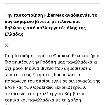
Οικονομικά στοιχεία
Εξαγωγές
Ευφυής γεωργία
Αλυσίδα βάμβακος
Κλωστοϋφαντουργία - Ένδυση
Την πιστοποίηση FιberMax αναδεικνύει το
Εταιρική δομή
Συνέδρια
Συμβουλευτική στο χωράφι
Εταιρικά νέα
συγκεκριμένο βίντεο, με πλάνα και
δηλώσεις από καλλιεργητές όλης της
Καινοτομία
Εκκόκκιση για λογαριασμό του
Ελλάδας
παραγωγού
Εκδηλώσεις
Ιατρικές υπηρεσίες
Επικοινωνία
Για μία ακόμη φορά τα Θρακικά Εκκοκιστήρια
διαφημίζουν την Ροδόπη μας πανελλαδικά κι
όχι μόνο. Με ένα βίντεο που δημοσίευσε ο
ιδρυτής τους Σταμάτης Κουρούδης, η
παραγωγή του οποίου έγινε σε συνεργασία της
BASF και των Θρακικών Εκκοκιστηρίων,
αναδεικνύεται η καλλιέργεια βάμβακος
τοπικά και πανελλαδικά με τη χρήση
Πως θα μας βρείτε
Πως θα μας βρείτε
Πως θα μας βρείτε
Πως θα μας βρείτε
Πως θα μας βρείτε
Πως θα μας βρείτε
ΑΚΟΛΟΥΘΗΣΤΕ ΜΑΣ
ΑΚΟΛΟΥΘΗΣΤΕ ΜΑΣ
ΑΚΟΛΟΥΘΗΣΤΕ ΜΑΣ
ΑΚΟΛΟΥΘΗΣΤΕ ΜΑΣ
ΑΚΟΛΟΥΘΗΣΤΕ ΜΑΣ
ΑΚΟΛΟΥΘΗΣΤΕ ΜΑΣ