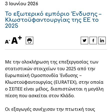
3 Ιουνίου 2026
Οικονομικά στοιχεία
Εξαγωγές
Ευφυής γεωργία
Αλυσίδα βάμβακος
Κλωστοϋφαντουργία - Ένδυση
Το εξωτερικό εμπόριο Ένδυσης –
Εταιρική δομή
Συνέδρια
Συμβουλευτική στο χωράφι
Εταιρικά νέα
Κλωστοϋφαντουργίας της ΕΕ το
2025
Καινοτομία
Εκκόκκιση για λογαριασμό του
+
A
παραγωγού
-
Εκδηλώσεις
A
Ιατρικές υπηρεσίες
Επικοινωνία
Με την ολοκλήρωση της επεξεργασίας των
στατιστικών στοιχείων του 2025 από την
Ευρωπαϊκή Ομοσπονδία Ένδυσης –
Κλωστοϋφαντουργίας (EURATEX), στην οποία
ο ΣΕΠΕΕ είναι μέλος, διαπιστώνεται η μεγάλη
πίεση που ασκείται στον Κλάδο.
Πως θα μας βρείτε
Πως θα μας βρείτε
Πως θα μας βρείτε
Πως θα μας βρείτε
Πως θα μας βρείτε
Πως θα μας βρείτε
ΑΚΟΛΟΥΘΗΣΤΕ ΜΑΣ
ΑΚΟΛΟΥΘΗΣΤΕ ΜΑΣ
ΑΚΟΛΟΥΘΗΣΤΕ ΜΑΣ
ΑΚΟΛΟΥΘΗΣΤΕ ΜΑΣ
ΑΚΟΛΟΥΘΗΣΤΕ ΜΑΣ
ΑΚΟΛΟΥΘΗΣΤΕ ΜΑΣ
Οι εξαγωγές συνέχισαν την πτωτική τους