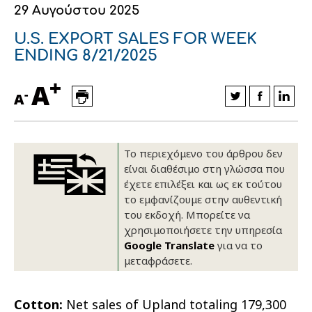
29 Αυγούστου 2025
Οικονομικά στοιχεία
Εξαγωγές
Ευφυής γεωργία
Αλυσίδα βάμβακος
Κλωστοϋφαντουργία - Ένδυση
U.S. EXPORT SALES FOR WEEK
Εταιρική δομή
Συνέδρια
Συμβουλευτική στο χωράφι
Εταιρικά νέα
ENDING 8/21/2025
+
Καινοτομία
Εκκόκκιση για λογαριασμό του
A
-
A
παραγωγού
Εκδηλώσεις
Ιατρικές υπηρεσίες
Επικοινωνία
Το περιεχόμενο του άρθρου δεν
είναι διαθέσιμο στη γλώσσα που
έχετε επιλέξει και ως εκ τούτου
το εμφανίζουμε στην αυθεντική
του εκδοχή. Μπορείτε να
χρησιμοποιήσετε την υπηρεσία
Google Translate
για να το
μεταφράσετε.
Πως θα μας βρείτε
Πως θα μας βρείτε
Πως θα μας βρείτε
Πως θα μας βρείτε
Πως θα μας βρείτε
Πως θα μας βρείτε
ΑΚΟΛΟΥΘΗΣΤΕ ΜΑΣ
ΑΚΟΛΟΥΘΗΣΤΕ ΜΑΣ
ΑΚΟΛΟΥΘΗΣΤΕ ΜΑΣ
ΑΚΟΛΟΥΘΗΣΤΕ ΜΑΣ
ΑΚΟΛΟΥΘΗΣΤΕ ΜΑΣ
ΑΚΟΛΟΥΘΗΣΤΕ ΜΑΣ
Cotton:
Net sales of Upland totaling 179,300